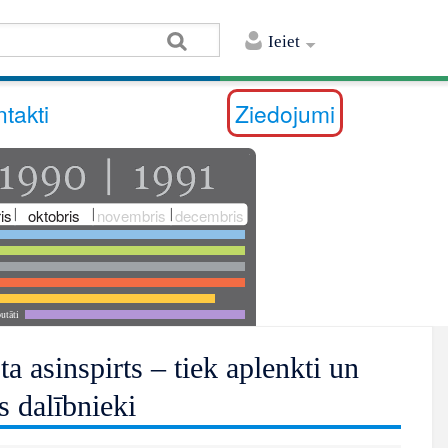
Ieiet
takti
Ziedojumi
is
oktobris
novembris
decembris
utāti
 asinspirts – tiek aplenkti un
s dalībnieki