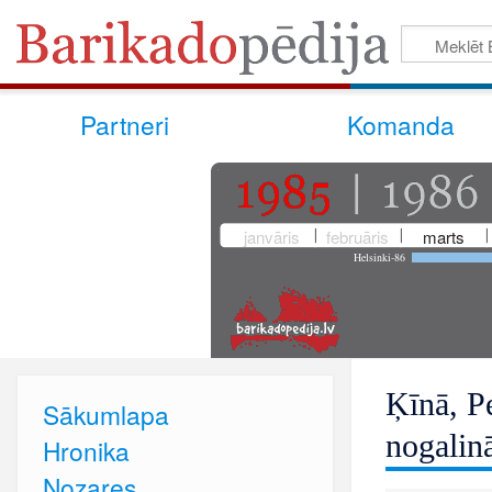
Partneri
Komanda
janvāris
februāris
marts
Helsinki-86
Ķīnā, Pe
Sākumlapa
nogalinā
Hronika
Nozares