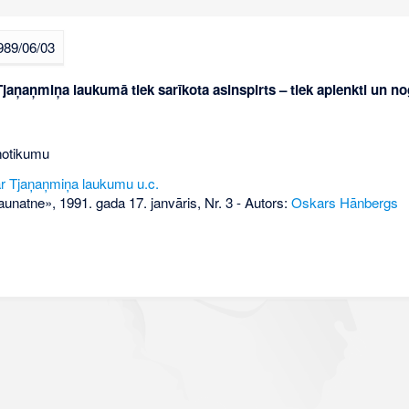
989/06/03
Tjaņaņmiņa laukumā tiek sarīkota asinspirts – tiek aplenkti un no
notikumu
r Tjaņaņmiņa laukumu u.c.
aunatne», 1991. gada 17. janvāris, Nr. 3
- Autors:
Oskars Hānbergs