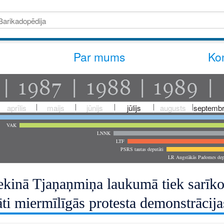
Par mums
Kon
aprīlis
maijs
jūnijs
jūlijs
augusts
septembr
VAK
LNNK
LTF
PSRS tautas deputāti
LR Augstākās Padomes dep
kinā Tjaņaņmiņa laukumā tiek sarīkota
ti miermīlīgās protesta demonstrācija