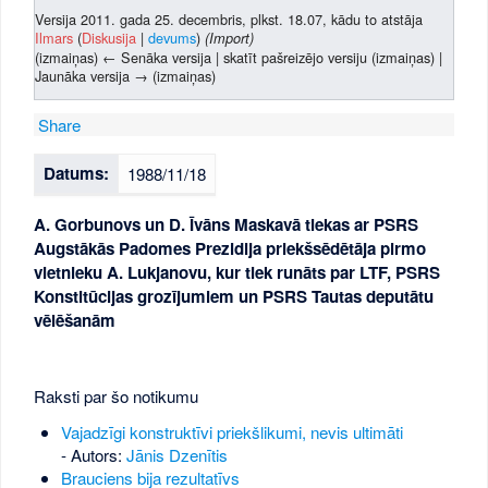
Versija 2011. gada 25. decembris, plkst. 18.07, kādu to atstāja
Ilmars
(
Diskusija
|
devums
)
(Import)
(izmaiņas) ← Senāka versija | skatīt pašreizējo versiju (izmaiņas) |
Jaunāka versija → (izmaiņas)
Share
Datums:
1988/11/18
A. Gorbunovs un D. Īvāns Maskavā tiekas ar PSRS
Augstākās Padomes Prezidija priekšsēdētāja pirmo
vietnieku A. Lukjanovu, kur tiek runāts par LTF, PSRS
Konstitūcijas grozījumiem un PSRS Tautas deputātu
vēlēšanām
Raksti par šo notikumu
Vajadzīgi konstruktīvi priekšlikumi, nevis ultimāti
- Autors:
Jānis Dzenītis
Brauciens bija rezultatīvs