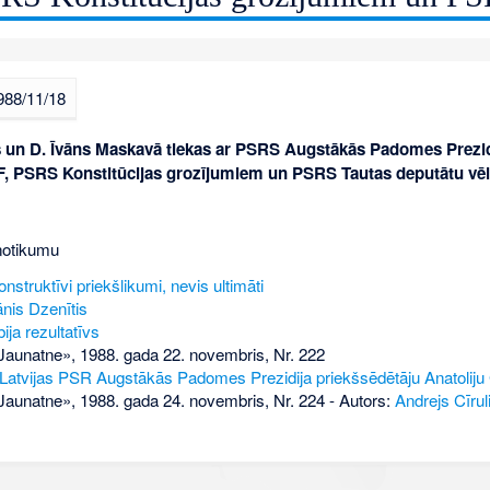
988/11/18
un D. Īvāns Maskavā tiekas ar PSRS Augstākās Padomes Prezidij
TF, PSRS Konstitūcijas grozījumiem un PSRS Tautas deputātu v
notikumu
onstruktīvi priekšlikumi, nevis ultimāti
ānis Dzenītis
ija rezultatīvs
aunatne», 1988. gada 22. novembris, Nr. 222
ar Latvijas PSR Augstākās Padomes Prezidija priekšsēdētāju Anatolij
aunatne», 1988. gada 24. novembris, Nr. 224
- Autors:
Andrejs Cīrul