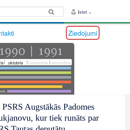
Ieiet
takti
Ziedojumi
is
oktobris
novembris
decembris
utāti
ar PSRS Augstākās Padomes
ukjanovu, kur tiek runāts par
S Tautas deputātu...