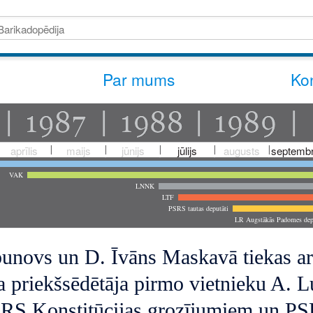
Par mums
Kon
aprīlis
maijs
jūnijs
jūlijs
augusts
septembr
VAK
LNNK
LTF
PSRS tautas deputāti
LR Augstākās Padomes dep
unovs un D. Īvāns Maskavā tiekas 
a priekšsēdētāja pirmo vietnieku A. L
RS Konstitūcijas grozījumiem un PSR