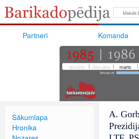
Partneri
Komanda
janvāris
februāris
marts
Helsinki-86
A. Gorb
Sākumlapa
Prezidij
Hronika
Nozares
LTF, PS