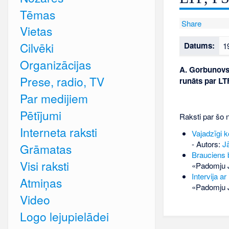
Tēmas
Share
Vietas
Cilvēki
Datums:
1
Organizācijas
A. Gorbunovs 
Prese, radio, TV
runāts par L
Par medijiem
Pētījumi
Raksti par šo 
Interneta raksti
Vajadzīgi k
- Autors:
J
Grāmatas
Brauciens b
Visi raksti
«Padomju J
Intervija 
Atmiņas
«Padomju J
Video
Logo lejupielādei