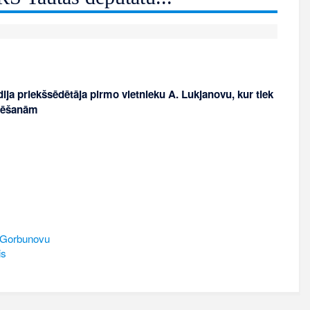
a priekšsēdētāja pirmo vietnieku A. Lukjanovu, kur tiek
ēlēšanām
u Gorbunovu
is