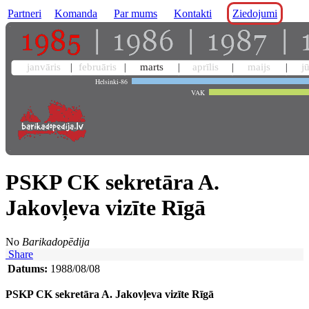
Partneri
Komanda
Par mums
Kontakti
Ziedojumi
janvāris
februāris
marts
aprīlis
maijs
j
Helsinki-86
VAK
PSKP CK sekretāra A.
Jakovļeva vizīte Rīgā
No
Barikadopēdija
Share
Datums:
1988/08/08
PSKP CK sekretāra A. Jakovļeva vizīte Rīgā