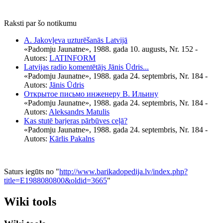
Raksti par šo notikumu
A. Jakovļeva uzturēšanās Latvijā
«Padomju Jaunatne», 1988. gada 10. augusts, Nr. 152
-
Autors:
LATINFORM
Latvijas radio komentētājs Jānis Ūdris...
«Padomju Jaunatne», 1988. gada 24. septembris, Nr. 184
-
Autors:
Jānis Ūdris
Открытое письмо инженеру В. Ильину
«Padomju Jaunatne», 1988. gada 24. septembris, Nr. 184
-
Autors:
Aleksandrs Matulis
Kas stutē barjeras pārbūves ceļā?
«Padomju Jaunatne», 1988. gada 24. septembris, Nr. 184
-
Autors:
Kārlis Pakalns
Saturs iegūts no "
http://www.barikadopedija.lv/index.php?
title=E1988080800&oldid=3665
"
Wiki tools