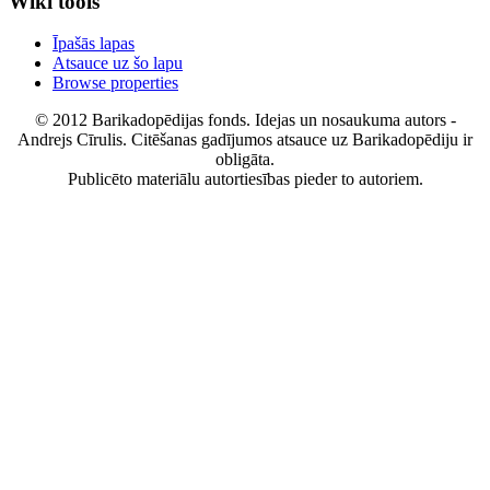
Wiki tools
Īpašās lapas
Atsauce uz šo lapu
Browse properties
© 2012 Barikadopēdijas fonds. Idejas un nosaukuma autors -
Andrejs Cīrulis. Citēšanas gadījumos atsauce uz Barikadopēdiju ir
obligāta.
Publicēto materiālu autortiesības pieder to autoriem.