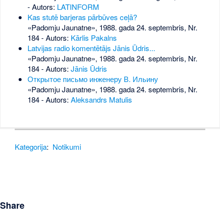
- Autors:
LATINFORM
Kas stutē barjeras pārbūves ceļā?
«Padomju Jaunatne», 1988. gada 24. septembris, Nr.
184
- Autors:
Kārlis Pakalns
Latvijas radio komentētājs Jānis Ūdris...
«Padomju Jaunatne», 1988. gada 24. septembris, Nr.
184
- Autors:
Jānis Ūdris
Открытое письмо инженеру В. Ильину
«Padomju Jaunatne», 1988. gada 24. septembris, Nr.
184
- Autors:
Aleksandrs Matulis
Kategorija
:
Notikumi
Share