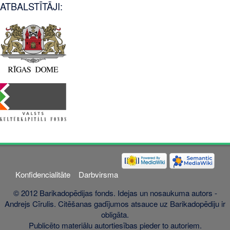
ATBALSTĪTĀJI:
Konfidencialitāte
Darbvirsma
© 2012 Barikadopēdijas fonds. Idejas un nosaukuma autors -
Andrejs Cīrulis. Citēšanas gadījumos atsauce uz Barikadopēdiju ir
obligāta.
Publicēto materiālu autortiesības pieder to autoriem.