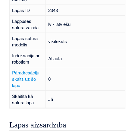
Lapas ID
2343
Lappuses
lv - latviešu
satura valoda
Lapas satura
vikiteksts
modelis
Indeksācija ar
Atļauta
robotiem
Pāradresāciju
skaits uz šo
0
lapu
Skaitīta kā
Jā
satura lapa
Lapas aizsardzība