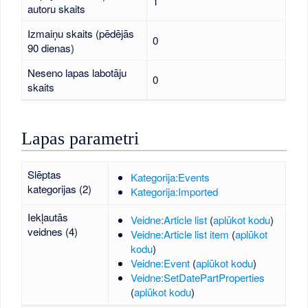
1
autoru skaits
Izmaiņu skaits (pēdējās
0
90 dienas)
Neseno lapas labotāju
0
skaits
Lapas parametri
Slēptas
Kategorija:Events
kategorijas (2)
Kategorija:Imported
Iekļautās
Veidne:Article list
(
aplūkot kodu
)
veidnes (4)
Veidne:Article list item
(
aplūkot
kodu
)
Veidne:Event
(
aplūkot kodu
)
Veidne:SetDatePartProperties
(
aplūkot kodu
)