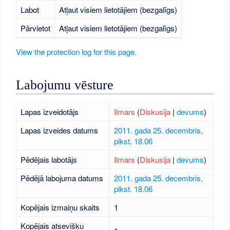
Labot
Atļaut visiem lietotājiem (bezgalīgs)
Pārvietot
Atļaut visiem lietotājiem (bezgalīgs)
View the protection log for this page.
Labojumu vēsture
Lapas izveidotājs
Ilmars
(
Diskusija
|
devums
)
Lapas izveides datums
2011. gada 25. decembris,
plkst. 18.06
Pēdējais labotājs
Ilmars
(
Diskusija
|
devums
)
Pēdējā labojuma datums
2011. gada 25. decembris,
plkst. 18.06
Kopējais izmaiņu skaits
1
Kopējais atsevišķu