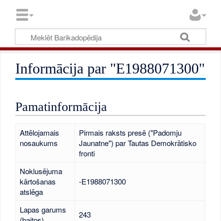
Informācija par "E1988071300"
Pamatinformācija
Attēlojamais
Pirmais raksts presē ("Padomju
nosaukums
Jaunatne") par Tautas Demokrātisko
fronti
Noklusējuma
kārtošanas
-E1988071300
atslēga
Lapas garums
243
(baitos)