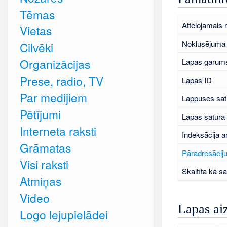
Tēmas
Attēlojamais
Vietas
Noklusējuma 
Cilvēki
Organizācijas
Lapas garums
Prese, radio, TV
Lapas ID
Par medijiem
Lappuses sat
Pētījumi
Lapas satura
Interneta raksti
Indeksācija a
Grāmatas
Pāradresāciju
Visi raksti
Skaitīta kā sa
Atmiņas
Video
Lapas ai
Logo lejupielādei