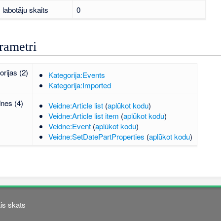
labotāju skaits
0
rametri
orijas (2)
Kategorija:Events
Kategorija:Imported
dnes (4)
Veidne:Article list
(
aplūkot kodu
)
Veidne:Article list item
(
aplūkot kodu
)
Veidne:Event
(
aplūkot kodu
)
Veidne:SetDatePartProperties
(
aplūkot kodu
)
is skats