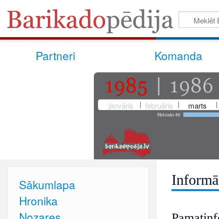
Partneri
Komanda
janvāris
februāris
marts
Helsinki-86
Informā
Sākumlapa
Hronika
Nozares
Pamatinf