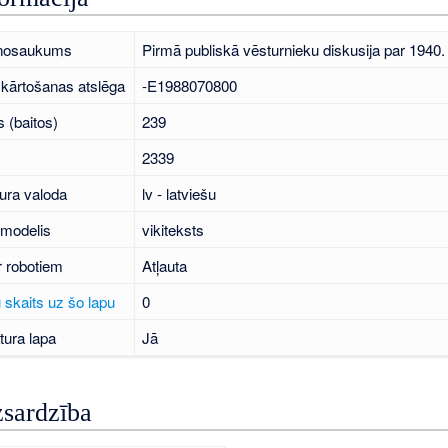
 nosaukums
Pirmā publiskā vēsturnieku diskusija par 1940
kārtošanas atslēga
-E1988070800
 (baitos)
239
2339
ura valoda
lv - latviešu
 modelis
vikiteksts
r robotiem
Atļauta
 skaits uz šo lapu
0
tura lapa
Jā
zsardzība