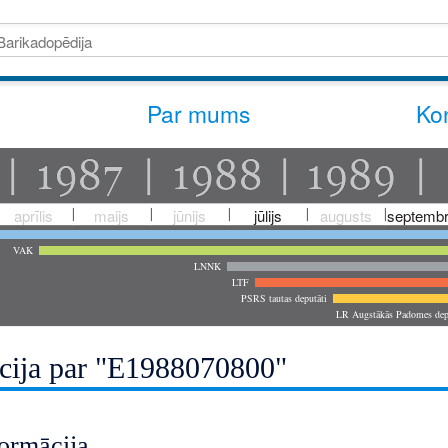
Par mums
Kon
aprīlis
maijs
jūnijs
jūlijs
augusts
septembr
VAK
LNNK
LTF
PSRS tautas deputāti
LR Augstākās Padomes dep
cija par "E1988070800"
ormācija