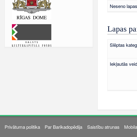
Neseno lapas 
Lapas pa
Slēptas kateg
Iekļautās vei
Privātuma politika
Par Barikadopēdija
Saistību atrunas
Mobila