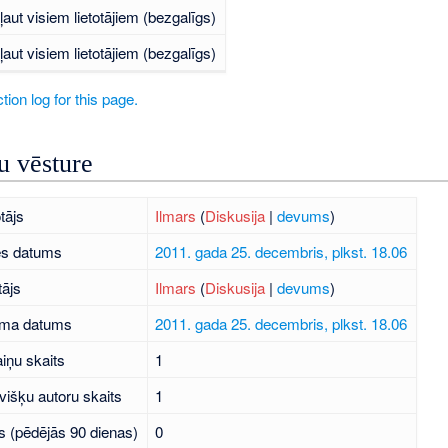
ļaut visiem lietotājiem (bezgalīgs)
ļaut visiem lietotājiem (bezgalīgs)
tion log for this page.
 vēsture
tājs
Ilmars
(
Diskusija
|
devums
)
es datums
2011. gada 25. decembris, plkst. 18.06
tājs
Ilmars
(
Diskusija
|
devums
)
uma datums
2011. gada 25. decembris, plkst. 18.06
iņu skaits
1
višķu autoru skaits
1
s (pēdējās 90 dienas)
0