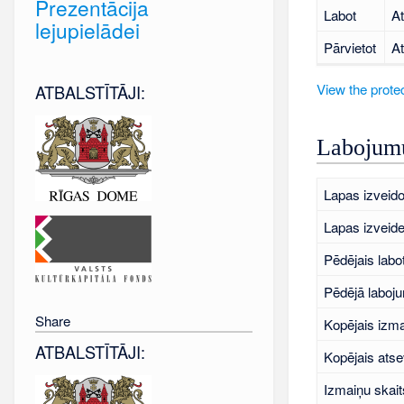
Prezentācija
Labot
At
lejupielādei
Pārvietot
At
View the protec
ATBALSTĪTĀJI:
Labojumu
Lapas izveido
Lapas izveid
Pēdējais labo
Pēdējā laboj
Share
Kopējais izma
ATBALSTĪTĀJI:
Kopējais atse
Izmaiņu skait