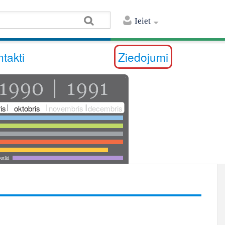
Ieiet
takti
Ziedojumi
is
oktobris
novembris
decembris
utāti