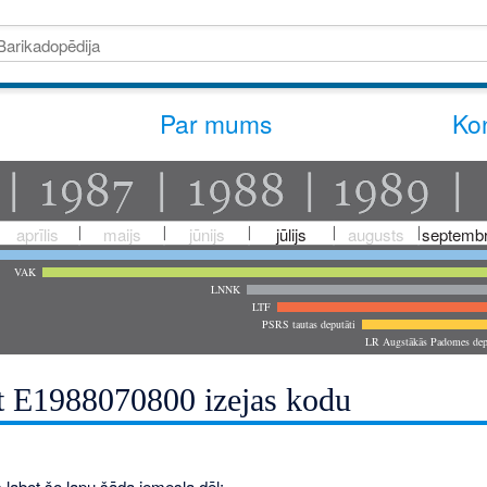
Par mums
Kon
aprīlis
maijs
jūnijs
jūlijs
augusts
septembr
VAK
LNNK
LTF
PSRS tautas deputāti
LR Augstākās Padomes dep
t E1988070800 izejas kodu
 labot šo lapu šāda iemesla dēļ: