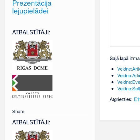
Prezentācija
lejupielādei
ATBALSTĪTĀJI:
Šajā lapā izma
Veidne:Artic
Veidne:Artic
Veidne:Eve
Veidne:Set
Atgriezties:
E1
Share
ATBALSTĪTĀJI: