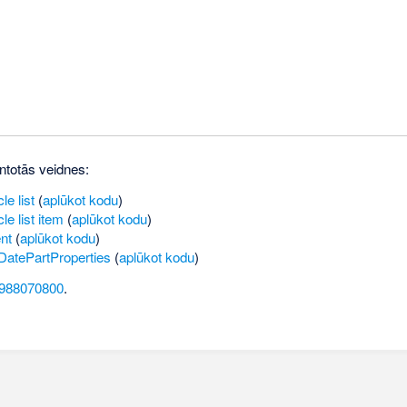
ntotās veidnes:
le list
(
aplūkot kodu
)
le list item
(
aplūkot kodu
)
nt
(
aplūkot kodu
)
DatePartProperties
(
aplūkot kodu
)
988070800
.