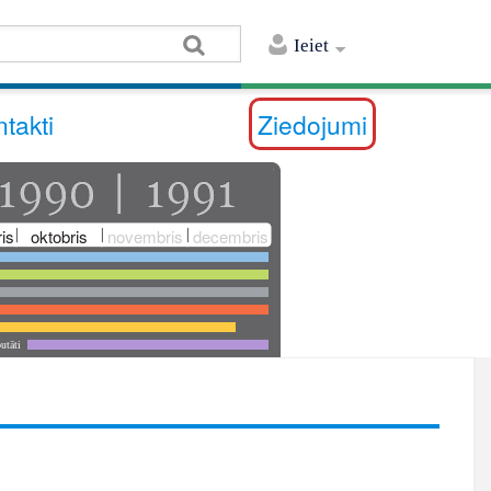
Ieiet
takti
Ziedojumi
is
oktobris
novembris
decembris
utāti