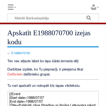
Apskatīt E1988070700 izejas
kodu
←
E1988070700
Tev nav atļauts labot šo lapu šāda iemesla dēļ:
Darbības izpilde, ko Tu pieprasīji, ir pieejama tikai
Dalībnieki
dalībnieku grupai.
Tu vari apskatīt un nokopēt šīs lapas vikitekstu.