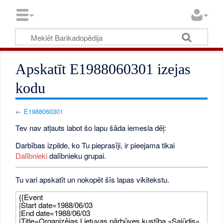
Apskatīt E1988060301 izejas
kodu
←
E1988060301
Tev nav atļauts labot šo lapu šāda iemesla dēļ:
Darbības izpilde, ko Tu pieprasīji, ir pieejama tikai
Dalībnieki
dalībnieku grupai.
Tu vari apskatīt un nokopēt šīs lapas vikitekstu.