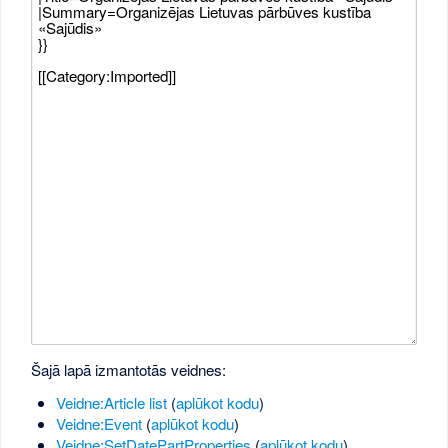
Šajā lapā izmantotās veidnes:
Veidne:Article list
(
aplūkot kodu
)
Veidne:Event
(
aplūkot kodu
)
Veidne:SetDatePartProperties
(
aplūkot kodu
)