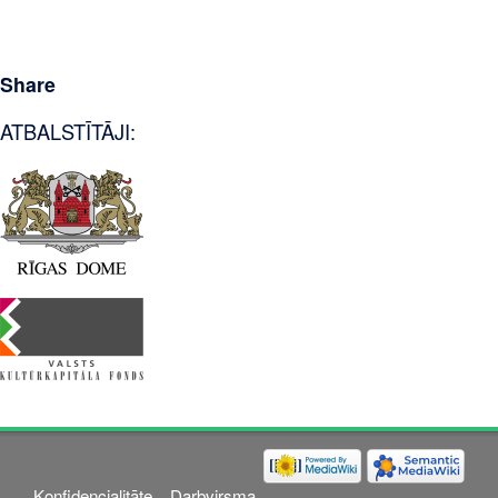
Share
ATBALSTĪTĀJI:
Konfidencialitāte
Darbvirsma