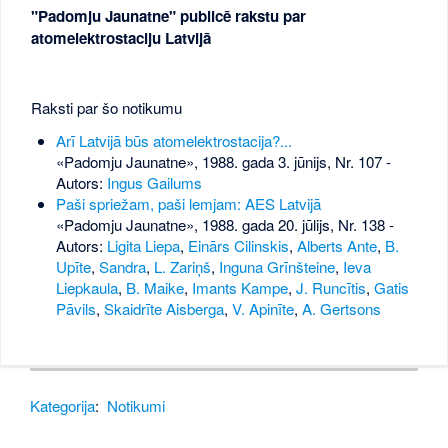
"Padomju Jaunatne" publicē rakstu par
atomelektrostaciju Latvijā
Raksti par šo notikumu
Arī Latvijā būs atomelektrostacija?...
«Padomju Jaunatne», 1988. gada 3. jūnijs, Nr. 107
-
Autors:
Ingus Gailums
Paši spriežam, paši lemjam: AES Latvijā
«Padomju Jaunatne», 1988. gada 20. jūlijs, Nr. 138
-
Autors:
Ligita Liepa
,
Einārs Cilinskis
,
Alberts Ante
,
B.
Upīte
,
Sandra
,
L. Zariņš
,
Inguna Grīnšteine
,
Ieva
Liepkaula
,
B. Maike
,
Imants Kampe
,
J. Runcītis
,
Gatis
Pāvils
,
Skaidrīte Aisberga
,
V. Apinīte
,
A. Gertsons
Kategorija
:
Notikumi