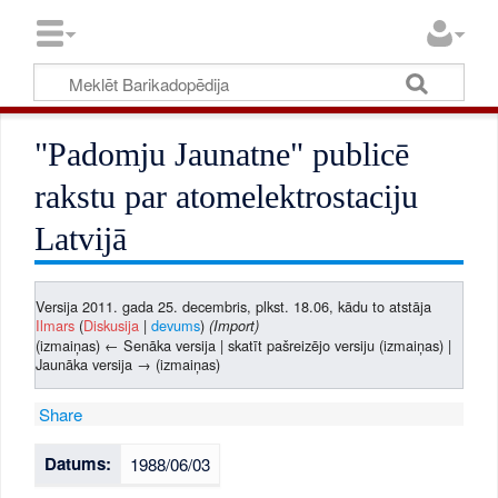
"Padomju Jaunatne" publicē
rakstu par atomelektrostaciju
Latvijā
Versija 2011. gada 25. decembris, plkst. 18.06, kādu to atstāja
Ilmars
(
Diskusija
|
devums
)
(Import)
(izmaiņas) ← Senāka versija | skatīt pašreizējo versiju (izmaiņas) |
Jaunāka versija → (izmaiņas)
Share
Datums:
1988/06/03