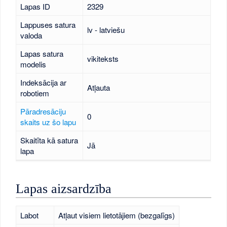
Lapas ID
2329
Lappuses satura
lv - latviešu
valoda
Lapas satura
vikiteksts
modelis
Indeksācija ar
Atļauta
robotiem
Pāradresāciju
0
skaits uz šo lapu
Skaitīta kā satura
Jā
lapa
Lapas aizsardzība
Labot
Atļaut visiem lietotājiem (bezgalīgs)