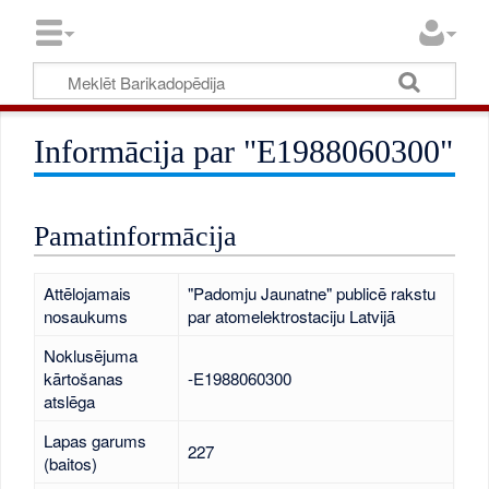
Informācija par "E1988060300"
Pamatinformācija
Attēlojamais
"Padomju Jaunatne" publicē rakstu
nosaukums
par atomelektrostaciju Latvijā
Noklusējuma
kārtošanas
-E1988060300
atslēga
Lapas garums
227
(baitos)