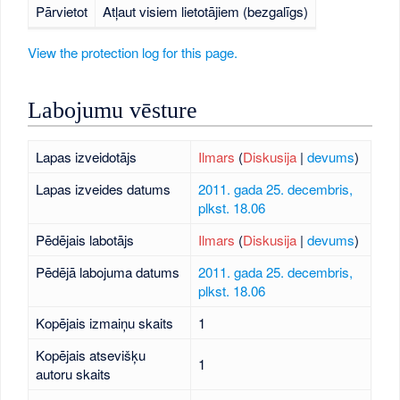
Pārvietot
Atļaut visiem lietotājiem (bezgalīgs)
View the protection log for this page.
Labojumu vēsture
Lapas izveidotājs
Ilmars
(
Diskusija
|
devums
)
Lapas izveides datums
2011. gada 25. decembris,
plkst. 18.06
Pēdējais labotājs
Ilmars
(
Diskusija
|
devums
)
Pēdējā labojuma datums
2011. gada 25. decembris,
plkst. 18.06
Kopējais izmaiņu skaits
1
Kopējais atsevišķu
1
autoru skaits