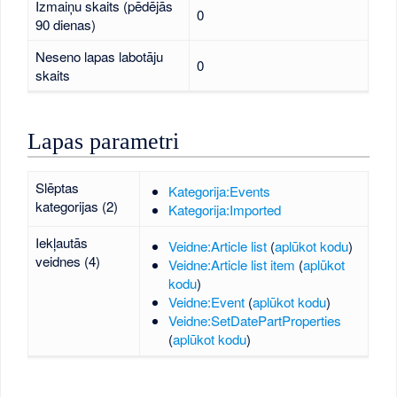
Izmaiņu skaits (pēdējās
0
90 dienas)
Neseno lapas labotāju
0
skaits
Lapas parametri
Slēptas
Kategorija:Events
kategorijas (2)
Kategorija:Imported
Iekļautās
Veidne:Article list
(
aplūkot kodu
)
veidnes (4)
Veidne:Article list item
(
aplūkot
kodu
)
Veidne:Event
(
aplūkot kodu
)
Veidne:SetDatePartProperties
(
aplūkot kodu
)