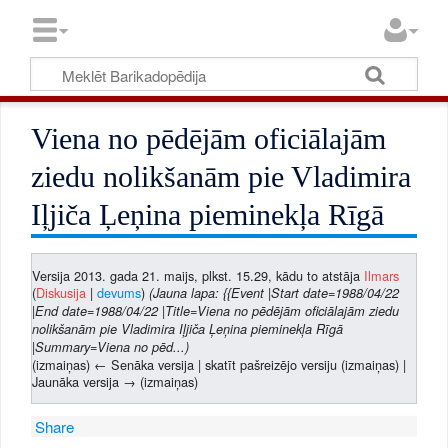
Viena no pēdējām oficiālajām
ziedu nolikšanām pie Vladimira
Iļjiča Ļeņina pieminekļa Rīgā
Versija 2013. gada 21. maijs, plkst. 15.29, kādu to atstāja
Ilmars
(
Diskusija
|
devums
)
(Jauna lapa: {{Event |Start date=1988/04/22
|End date=1988/04/22 |Title=Viena no pēdējām oficiālajām ziedu
nolikšanām pie Vladimira Iļjiča Ļeņina pieminekļa Rīgā
|Summary=Viena no pēd...)
(izmaiņas) ← Senāka versija | skatīt pašreizējo versiju (izmaiņas) |
Jaunāka versija → (izmaiņas)
Share