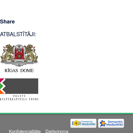
Share
ATBALSTĪTĀJI:
Konfidencialitāte
Darbvirsma