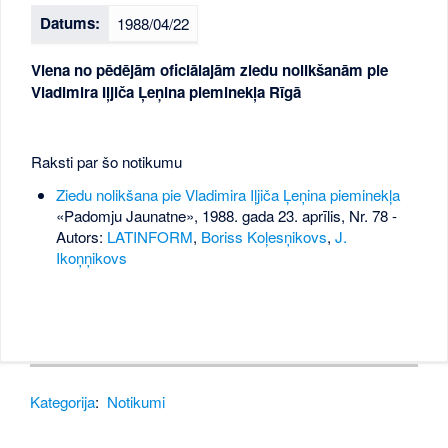
Datums:
1988/04/22
Viena no pēdējām oficiālajām ziedu nolikšanām pie
Vladimira Iļjiča Ļeņina pieminekļa Rīgā
Raksti par šo notikumu
Ziedu nolikšana pie Vladimira Iļjiča Ļeņina pieminekļa
«Padomju Jaunatne», 1988. gada 23. aprīlis, Nr. 78
-
Autors:
LATINFORM
,
Boriss Koļesņikovs
,
J.
Ikoņņikovs
Kategorija
:
Notikumi