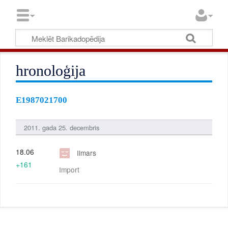
hronoloģija
E1987021700
2011. gada 25. decembris
18.06
Ilmars
+161
Import