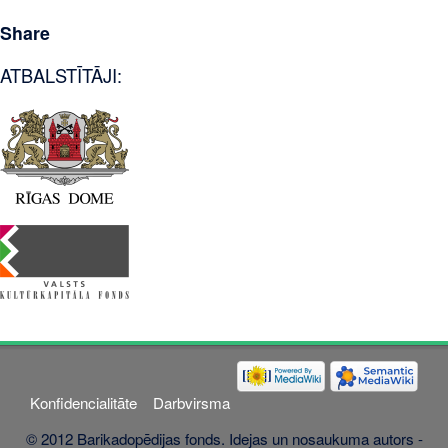
Share
ATBALSTĪTĀJI:
Konfidencialitāte
Darbvirsma
© 2012 Barikadopēdijas fonds. Idejas un nosaukuma autors -