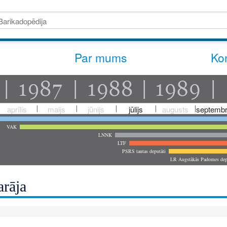
Par mums
Kon
aprīlis
maijs
jūnijs
jūlijs
augusts
septembr
VAK
LNNK
LTF
PSRS tautas deputāti
LR Augstākās Padomes dep
arāja