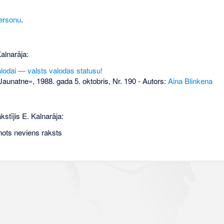
ersonu
.
alnarāja:
lodai — valsts valodas statusu!
aunatne», 1988. gada 5. oktobris, Nr. 190
- Autors:
Aina Blinkena
kstījis E. Kalnarāja:
nots neviens raksts