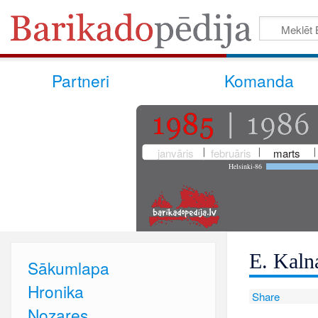
Partneri
Komanda
janvāris
februāris
marts
Helsinki-86
E. Kaln
Sākumlapa
Hronika
Share
Nozares