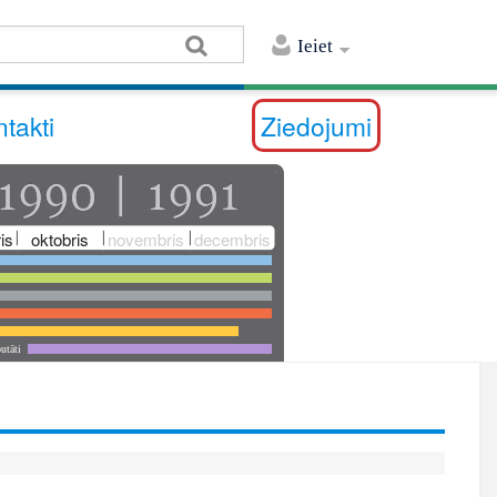
Ieiet
takti
Ziedojumi
is
oktobris
novembris
decembris
utāti