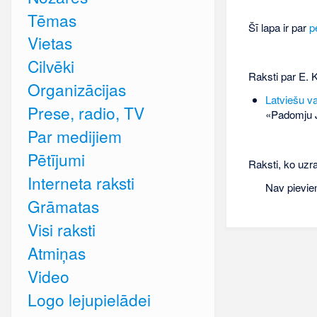
Tēmas
Šī lapa ir par
p
Vietas
Cilvēki
Raksti par E. K
Organizācijas
Latviešu va
Prese, radio, TV
«Padomju J
Par medijiem
Pētījumi
Raksti, ko uzra
Interneta raksti
Nav pievie
Grāmatas
Visi raksti
Atmiņas
Video
Logo lejupielādei