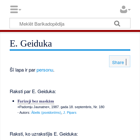
E. Geiduka
Share
Šī lapa ir par
personu
.
Raksti par E. Geiduka:
Farizeji bez maskām
«Padomju Jaunatne», 1987. gada 18. septembris, Nr. 180
- Autors:
Ābelis (pseidonīms)
,
J. Pipars
Raksti, ko uzrakstījis E. Geiduka: