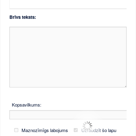
Brīvs teksts:
Kopsavilkums:
Maznozīmīgs labojums
Uzraudzīt šo lapu