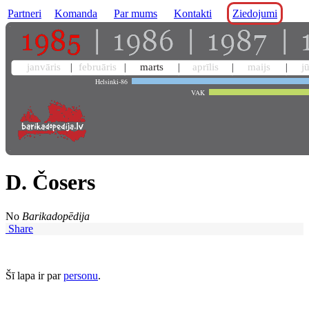
Partneri
Komanda
Par mums
Kontakti
Ziedojumi
janvāris
februāris
marts
aprīlis
maijs
j
Helsinki-86
VAK
D. Čosers
No
Barikadopēdija
Share
Šī lapa ir par
personu
.