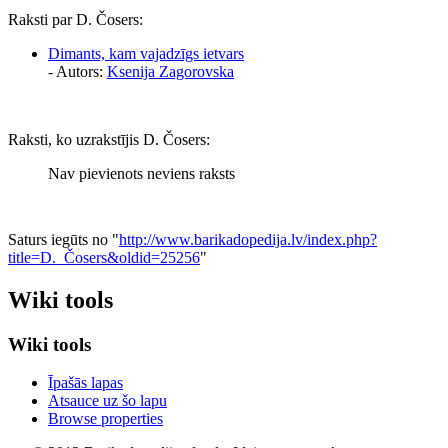
Raksti par D. Čosers:
Dimants, kam vajadzīgs ietvars
- Autors:
Ksenija Zagorovska
Raksti, ko uzrakstījis D. Čosers:
Nav pievienots neviens raksts
Saturs iegūts no "
http://www.barikadopedija.lv/index.php?
title=D._Čosers&oldid=25256
"
Wiki tools
Wiki tools
Īpašās lapas
Atsauce uz šo lapu
Browse properties