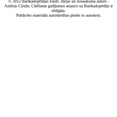
© 2012 Barikadopēdijas fonds. Idejas un nosaukuma autors -
Andrejs Cīrulis. Citēšanas gadījumos atsauce uz Barikadopēdiju ir
obligāta.
Publicēto materiālu autortiesības pieder to autoriem.