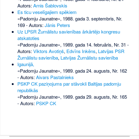
Autors:
Arnis Šablovskis
Es ticu veselīgajiem spēkiem
«Padomju Jaunatne», 1988. gada 3. septembris, Nr.
169
- Autors:
Jānis Peters
Uz LPSR Žurnālistu savienības ārkārtējo kongresu
atskatoties
«Padomju Jaunatne», 1989. gada 14. februāris, Nr. 31
-
Autors:
Viktors Avotiņš
,
Edvīns Inkēns
,
Latvijas PSR
Žurnālistu savienība
,
Latvijas Žurnālistu savienība
Igaunijā,
«Padomju Jaunatne», 1989. gada 24. augusts, Nr. 162
- Autors:
Aivars Pastalnieks
PSKP CK paziņojums par stāvokli Baltijas padomju
republikās
«Padomju Jaunatne», 1989. gada 29. augusts, Nr. 165
- Autors:
PSKP CK