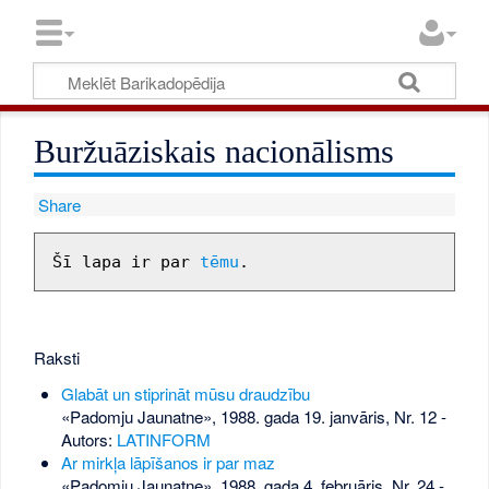
Buržuāziskais nacionālisms
Share
Šī lapa ir par 
tēmu
Raksti
Glabāt un stiprināt mūsu draudzību
«Padomju Jaunatne», 1988. gada 19. janvāris, Nr. 12
-
Autors:
LATINFORM
Ar mirkļa lāpīšanos ir par maz
«Padomju Jaunatne», 1988. gada 4. februāris, Nr. 24
-