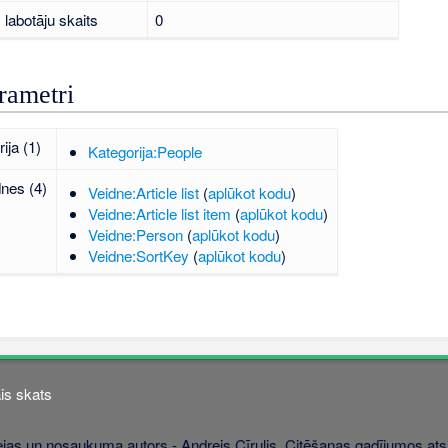
labotāju skaits
0
rametri
ija (1)
Kategorija:People
dnes (4)
Veidne:Article list
(
aplūkot kodu
)
Veidne:Article list item
(
aplūkot kodu
)
Veidne:Person
(
aplūkot kodu
)
Veidne:SortKey
(
aplūkot kodu
)
is skats
jas un nosaukuma autors - Andrejs Cīrulis. Citēšanas gadījumos atsa