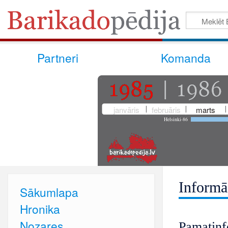
Partneri
Komanda
janvāris
februāris
marts
Helsinki-86
Informā
Sākumlapa
Hronika
Nozares
Pamatinf