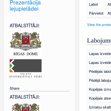
Prezentācija
Labot
At
lejupielādei
Pārvietot
At
View the protec
ATBALSTĪTĀJI:
Labojumu
Lapas izveido
Lapas izveid
Pēdējais labo
Pēdējā laboj
Share
Kopējais izma
ATBALSTĪTĀJI:
Kopējais atse
Izmaiņu skait