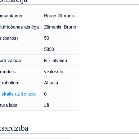
 nosaukums
Bruno Zitmanis
kārtošanas atslēga
Zitmanis, Bruno
 (baitos)
50
5830
ura valoda
lv - latviešu
 modelis
vikiteksts
r robotiem
Atļauta
 skaits uz šo lapu
0
tura lapa
Jā
zsardzība