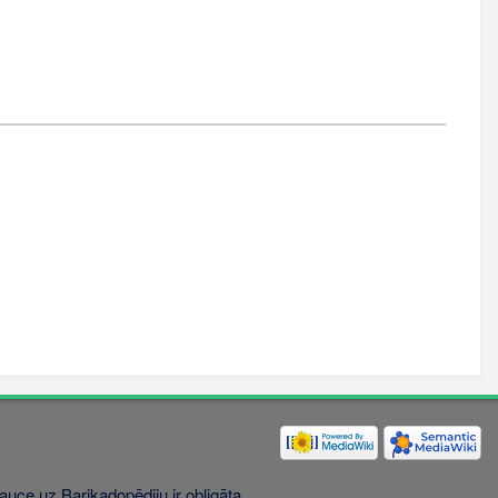
uce uz Barikadopēdiju ir obligāta.