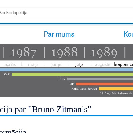
Par mums
Kon
aprīlis
maijs
jūnijs
jūlijs
augusts
septembr
VAK
LNNK
LTF
PSRS tautas deputāti
LR Augstākās Padomes dep
cija par "Bruno Zitmanis"
ormācija