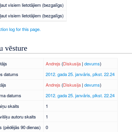
ļaut visiem lietotājiem (bezgalīgs)
ļaut visiem lietotājiem (bezgalīgs)
tion log for this page.
 vēsture
tājs
Andrejs
(
Diskusija
|
devums
)
es datums
2012. gada 25. janvāris, plkst. 22.24
tājs
Andrejs
(
Diskusija
|
devums
)
uma datums
2012. gada 25. janvāris, plkst. 22.24
iņu skaits
1
višķu autoru skaits
1
s (pēdējās 90 dienas)
0