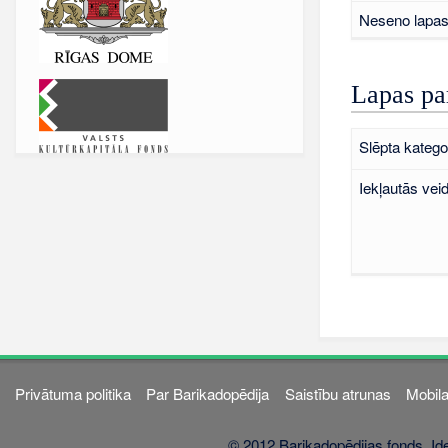
Neseno lapas 
Lapas pa
Slēpta kategor
Iekļautās vei
Privātuma politika
Par Barikadopēdija
Saistību atrunas
Mobila
© 2012 Barikadopēdijas fonds. Ide