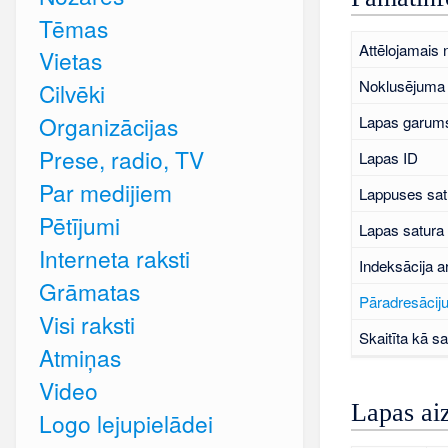
Tēmas
Attēlojamais
Vietas
Noklusējuma 
Cilvēki
Organizācijas
Lapas garums
Prese, radio, TV
Lapas ID
Par medijiem
Lappuses sat
Pētījumi
Lapas satura
Interneta raksti
Indeksācija a
Grāmatas
Pāradresāciju
Visi raksti
Skaitīta kā sa
Atmiņas
Video
Lapas ai
Logo lejupielādei