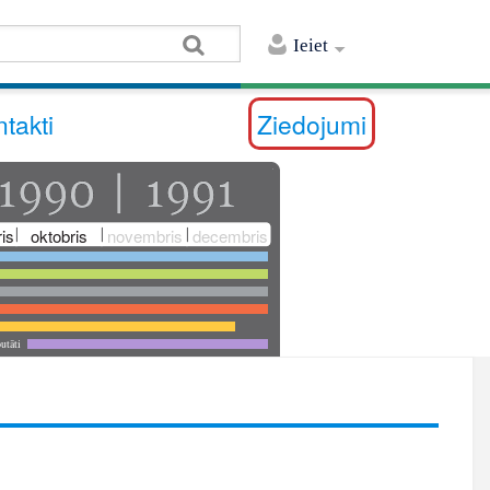
Ieiet
takti
Ziedojumi
is
oktobris
novembris
decembris
utāti