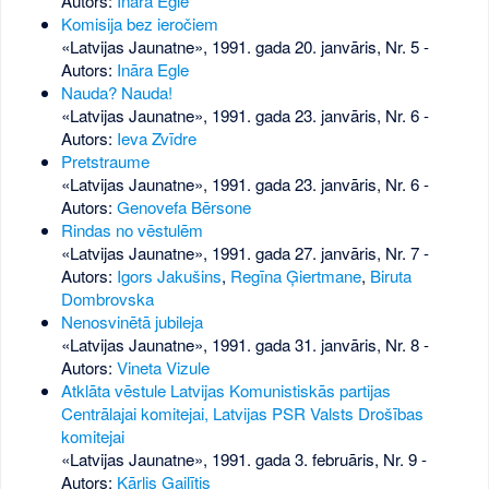
Autors:
Ināra Egle
Komisija bez ieročiem
«Latvijas Jaunatne», 1991. gada 20. janvāris, Nr. 5
-
Autors:
Ināra Egle
Nauda? Nauda!
«Latvijas Jaunatne», 1991. gada 23. janvāris, Nr. 6
-
Autors:
Ieva Zvīdre
Pretstraume
«Latvijas Jaunatne», 1991. gada 23. janvāris, Nr. 6
-
Autors:
Genovefa Bērsone
Rindas no vēstulēm
«Latvijas Jaunatne», 1991. gada 27. janvāris, Nr. 7
-
Autors:
Igors Jakušins
,
Regīna Ģiertmane
,
Biruta
Dombrovska
Nenosvinētā jubileja
«Latvijas Jaunatne», 1991. gada 31. janvāris, Nr. 8
-
Autors:
Vineta Vizule
Atklāta vēstule Latvijas Komunistiskās partijas
Centrālajai komitejai, Latvijas PSR Valsts Drošības
komitejai
«Latvijas Jaunatne», 1991. gada 3. februāris, Nr. 9
-
Autors:
Kārlis Gailītis