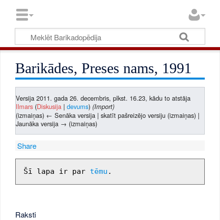
Barikādes, Preses nams, 1991
Versija 2011. gada 26. decembris, plkst. 16.23, kādu to atstāja
Ilmars
(
Diskusija
|
devums
)
(Import)
(izmaiņas) ← Senāka versija | skatīt pašreizējo versiju (izmaiņas) |
Jaunāka versija → (izmaiņas)
Share
Šī lapa ir par 
tēmu
Raksti