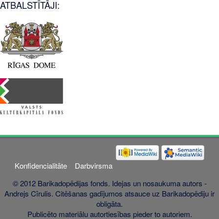
ATBALSTĪTĀJI:
Konfidencialitāte
Darbvirsma
© 2012 Barikadopēdijas fonds. Idejas un nosaukuma autors -
Andrejs Cīrulis. Citēšanas gadījumos atsauce uz Barikadopēdiju ir
obligāta.
Publicēto materiālu autortiesības pieder to autoriem.