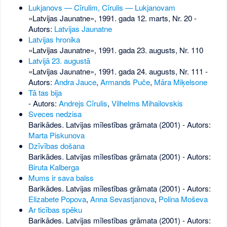
Lukjanovs — Cīrulim, Cīrulis — Lukjanovam
«Latvijas Jaunatne», 1991. gada 12. marts, Nr. 20
-
Autors:
Latvijas Jaunatne
Latvijas hronika
«Latvijas Jaunatne», 1991. gada 23. augusts, Nr. 110
Latvijā 23. augustā
«Latvijas Jaunatne», 1991. gada 24. augusts, Nr. 111
-
Autors:
Andra Jauce
,
Armands Puče
,
Māra Miķelsone
Tā tas bija
- Autors:
Andrejs Cīrulis
,
Vilhelms Mihailovskis
Sveces nedzisa
Barikādes. Latvijas mīlestības grāmata (2001) - Autors:
Marta Piskunova
Dzīvības došana
Barikādes. Latvijas mīlestības grāmata (2001) - Autors:
Biruta Kalberga
Mums ir sava balss
Barikādes. Latvijas mīlestības grāmata (2001) - Autors:
Elizabete Popova
,
Anna Sevastjanova
,
Polina Moševa
Ar ticības spēku
Barikādes. Latvijas mīlestības grāmata (2001) - Autors: