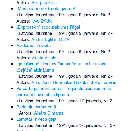
Autors:
Bez paraksta
„Mēs esam prezidenta gvarde!”
«Latvijas Jaunatne», 1991. gada 9. janvāris, Nr. 2
-
Autors:
Ieva Zvīdre
„Expressen" specizlaidums Rīgai
«Latvijas Jaunatne», 1991. gada 9. janvāris, Nr. 2
-
Autors:
Andris Eglītis
,
LETA
Aizdomas nevietā
«Latvijas Jaunatne», 1991. gada 9. janvāris, Nr. 2
-
Autors:
Vineta Vizule
Igaunijas un Lietuvas Tautas frontu un Lietuvas
„Sajūža" aicinājums
«Latvijas Jaunatne», 1991. gada 9. janvāris, Nr. 2
-
Autors:
Arvo Junti
,
Romualds Ražuks
,
Jozs Tumēlis
Vardarbīga mobilizācija — iegansts piespiest mūs
parakstīt savienības līgumu
«Latvijas Jaunatne», 1991. gada 17. janvāris, Nr. 3
Padomju parlamentā
- Autors:
Ainārs Dimants
Lamatās ir veca gaļa
«Latvijas Jaunatne», 1991. gada 17. janvāris, Nr. 3
-