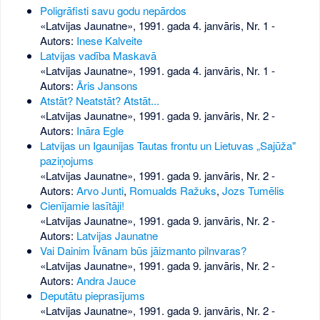
Poligrāfisti savu godu nepārdos
«Latvijas Jaunatne», 1991. gada 4. janvāris, Nr. 1
-
Autors:
Inese Kalveite
Latvijas vadība Maskavā
«Latvijas Jaunatne», 1991. gada 4. janvāris, Nr. 1
-
Autors:
Āris Jansons
Atstāt? Neatstāt? Atstāt...
«Latvijas Jaunatne», 1991. gada 9. janvāris, Nr. 2
-
Autors:
Ināra Egle
Latvijas un Igaunijas Tautas frontu un Lietuvas „Sajūža"
paziņojums
«Latvijas Jaunatne», 1991. gada 9. janvāris, Nr. 2
-
Autors:
Arvo Junti
,
Romualds Ražuks
,
Jozs Tumēlis
Cienījamie lasītāji!
«Latvijas Jaunatne», 1991. gada 9. janvāris, Nr. 2
-
Autors:
Latvijas Jaunatne
Vai Dainim Īvānam būs jāizmanto pilnvaras?
«Latvijas Jaunatne», 1991. gada 9. janvāris, Nr. 2
-
Autors:
Andra Jauce
Deputātu pieprasījums
«Latvijas Jaunatne», 1991. gada 9. janvāris, Nr. 2
-