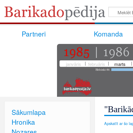
Partneri
Komanda
janvāris
februāris
marts
Helsinki-86
"Barikā
Sākumlapa
Hronika
Apskatīt ar šo lap
Nozares