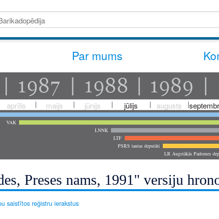
Par mums
Kon
aprīlis
maijs
jūnijs
jūlijs
augusts
septembr
VAK
LNNK
LTF
PSRS tautas deputāti
LR Augstākās Padomes dep
des, Preses nams, 1991" versiju hrono
u saistītos reģistru ierakstus