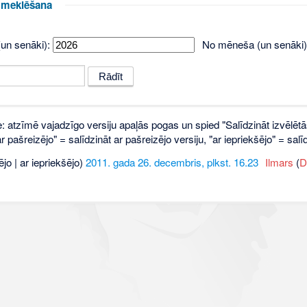
u meklēšana
un senāki):
No mēneša (un senāki)
e: atzīmē vajadzīgo versiju apaļās pogas un spied "Salīdzināt izvēlētā
 pašreizējo" = salīdzināt ar pašreizējo versiju, "ar iepriekšējo" = sa
ējo | ar iepriekšējo)
2011. gada 26. decembris, plkst. 16.23
‎
Ilmars
(
D