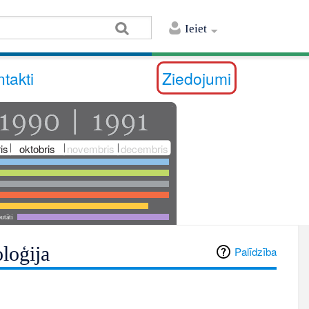
Ieiet
takti
Ziedojumi
is
oktobris
novembris
decembris
utāti
loģija
Palīdzība