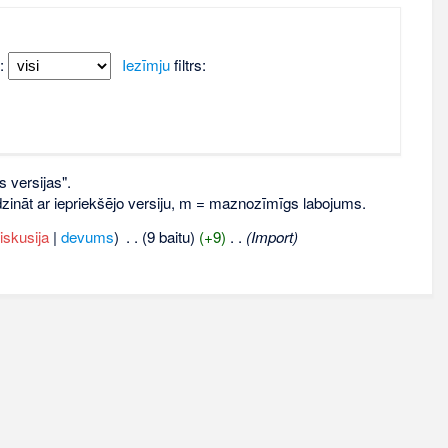
:
Iezīmju
filtrs:
s versijas".
līdzināt ar iepriekšējo versiju, m = maznozīmīgs labojums.
iskusija
|
devums
)
‎
. .
(9 baitu)
(+9)
‎
. .
(Import)