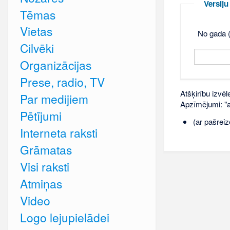
Versij
Tēmas
Vietas
No gada (
Cilvēki
Organizācijas
Prese, radio, TV
Atšķirību izvēl
Par medijiem
Apzīmējumi: "ar
Pētījumi
(ar pašreiz
Interneta raksti
Grāmatas
Visi raksti
Atmiņas
Video
Logo lejupielādei