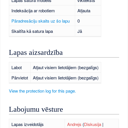
Lapas satura modelis
vikiteksts
Indeksācija ar robotiem
Atļauta
Pāradresāciju skaits uz šo lapu
0
Skaitīta kā satura lapa
Jā
Lapas aizsardzība
Labot
Atļaut visiem lietotājiem (bezgalīgs)
Pārvietot
Atļaut visiem lietotājiem (bezgalīgs)
View the protection log for this page.
Labojumu vēsture
Lapas izveidotājs
Andrejs
(
Diskusija
|