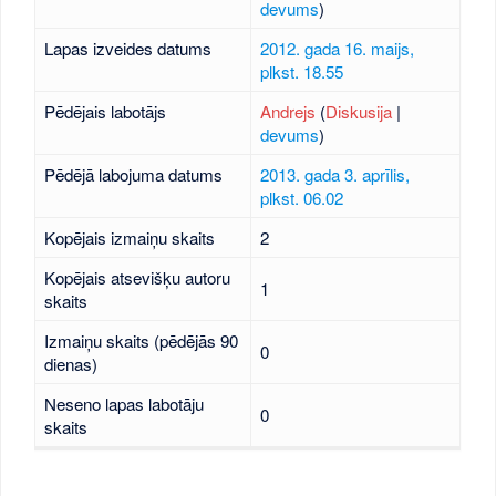
devums
)
Lapas izveides datums
2012. gada 16. maijs,
plkst. 18.55
Pēdējais labotājs
Andrejs
(
Diskusija
|
devums
)
Pēdējā labojuma datums
2013. gada 3. aprīlis,
plkst. 06.02
Kopējais izmaiņu skaits
2
Kopējais atsevišķu autoru
1
skaits
Izmaiņu skaits (pēdējās 90
0
dienas)
Neseno lapas labotāju
0
skaits