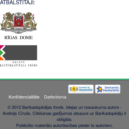
ATBALSTĪTĀJI:
Konfidencialitāte
Darbvirsma
© 2012 Barikadopēdijas fonds. Idejas un nosaukuma autors -
Andrejs Cīrulis. Citēšanas gadījumos atsauce uz Barikadopēdiju ir
obligāta.
Publicēto materiālu autortiesības pieder to autoriem.