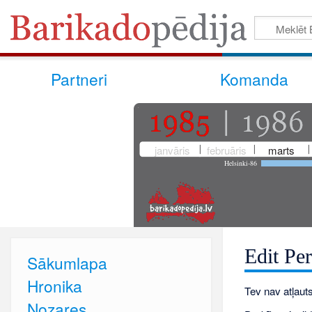
Partneri
Komanda
janvāris
februāris
marts
Helsinki-86
Edit Per
Sākumlapa
Hronika
Tev nav atļauts
Nozares