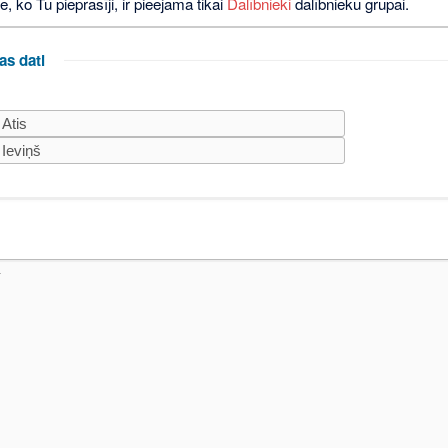
e, ko Tu pieprasīji, ir pieejama tikai
Dalībnieki
dalībnieku grupai.
as dati