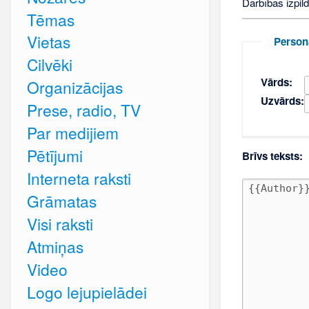
Darbības izpild
Tēmas
Vietas
Person
Cilvēki
Vārds:
Organizācijas
Uzvārds:
Prese, radio, TV
Par medijiem
Pētījumi
Brīvs teksts:
Interneta raksti
Grāmatas
Visi raksti
Atmiņas
Video
Logo lejupielādei