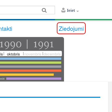
Ieiet
takti
Ziedojumi
is
oktobris
novembris
decembris
utāti