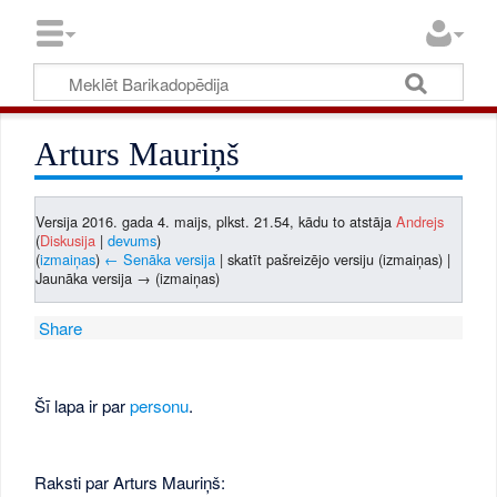
Arturs Mauriņš
Versija 2016. gada 4. maijs, plkst. 21.54, kādu to atstāja
Andrejs
(
Diskusija
|
devums
)
(
izmaiņas
)
← Senāka versija
| skatīt pašreizējo versiju (izmaiņas) |
Jaunāka versija → (izmaiņas)
Share
Šī lapa ir par
personu
.
Raksti par Arturs Mauriņš: