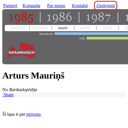
Partneri
Komanda
Par mums
Kontakti
Ziedojumi
janvāris
februāris
marts
aprīlis
maijs
j
Helsinki-86
VAK
Arturs Mauriņš
No
Barikadopēdija
Share
Šī lapa ir par
personu
.