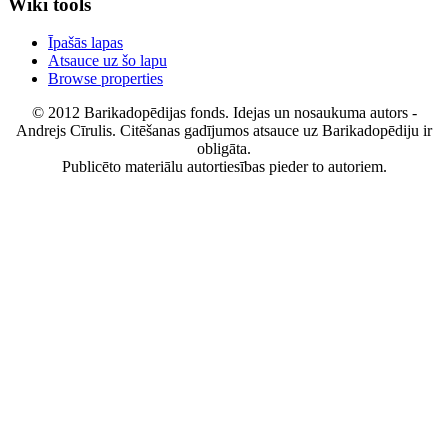
Wiki tools
Īpašās lapas
Atsauce uz šo lapu
Browse properties
© 2012 Barikadopēdijas fonds. Idejas un nosaukuma autors -
Andrejs Cīrulis. Citēšanas gadījumos atsauce uz Barikadopēdiju ir
obligāta.
Publicēto materiālu autortiesības pieder to autoriem.