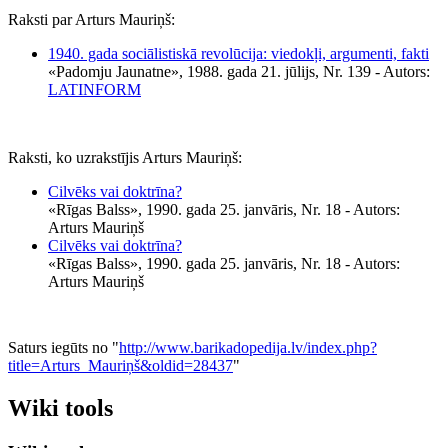
Raksti par Arturs Mauriņš:
1940. gada sociālistiskā revolūcija: viedokļi, argumenti, fakti
«Padomju Jaunatne», 1988. gada 21. jūlijs, Nr. 139
- Autors:
LATINFORM
Raksti, ko uzrakstījis Arturs Mauriņš:
Cilvēks vai doktrīna?
«Rīgas Balss», 1990. gada 25. janvāris, Nr. 18
- Autors:
Arturs Mauriņš
Cilvēks vai doktrīna?
«Rīgas Balss», 1990. gada 25. janvāris, Nr. 18
- Autors:
Arturs Mauriņš
Saturs iegūts no "
http://www.barikadopedija.lv/index.php?
title=Arturs_Mauriņš&oldid=28437
"
Wiki tools