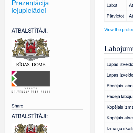
Prezentācija
Labot
At
lejupielādei
Pārvietot
At
View the protec
ATBALSTĪTĀJI:
Labojumu
Lapas izveido
Lapas izveid
Pēdējais labo
Pēdējā laboj
Share
Kopējais izma
ATBALSTĪTĀJI:
Kopējais atse
Izmaiņu skait