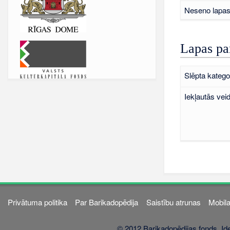
Neseno lapas 
Lapas pa
Slēpta kategor
Iekļautās vei
Privātuma politika
Par Barikadopēdija
Saistību atrunas
Mobila
© 2012 Barikadopēdijas fonds. Ide