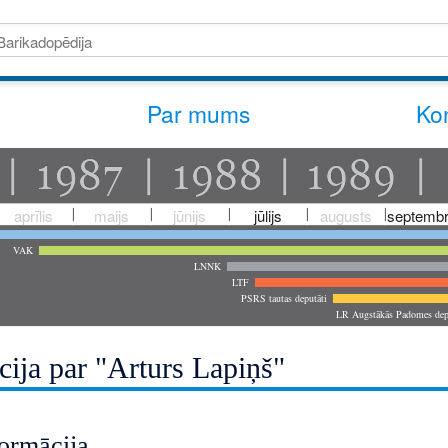
Par mums
Kon
aprīlis
maijs
jūnijs
jūlijs
augusts
septembr
VAK
LNNK
LTF
PSRS tautas deputāti
LR Augstākās Padomes dep
cija par "Arturs Lapiņš"
ormācija