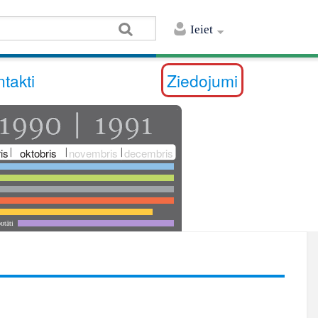
Ieiet
takti
Ziedojumi
is
oktobris
novembris
decembris
utāti