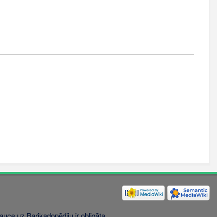
uce uz Barikadopēdiju ir obligāta.