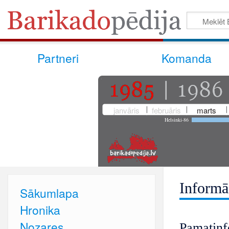
Partneri
Komanda
janvāris
februāris
marts
Helsinki-86
Informā
Sākumlapa
Hronika
Nozares
Pamatinf