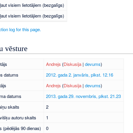
ļaut visiem lietotājiem (bezgalīgs)
ļaut visiem lietotājiem (bezgalīgs)
tion log for this page.
 vēsture
tājs
Andrejs
(
Diskusija
|
devums
)
es datums
2012. gada 2. janvāris, plkst. 12.16
tājs
Andrejs
(
Diskusija
|
devums
)
uma datums
2013. gada 29. novembris, plkst. 21.23
iņu skaits
2
višķu autoru skaits
1
s (pēdējās 90 dienas)
0