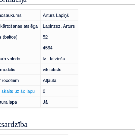
 nosaukums
Arturs Lapiņš
kārtošanas atslēga
Lapinzsz, Arturs
 (baitos)
52
4564
ura valoda
lv - latviešu
 modelis
vikiteksts
r robotiem
Atļauta
 skaits uz šo lapu
0
tura lapa
Jā
zsardzība