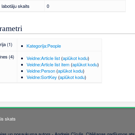
labotāju skaits
0
rametri
ija (1)
Kategorija:People
dnes (4)
Veidne:Article list
(
aplūkot kodu
)
Veidne:Article list item
(
aplūkot kodu
)
Veidne:Person
(
aplūkot kodu
)
Veidne:SortKey
(
aplūkot kodu
)
is skats
jas un nosaukuma autors - Andrejs Cīrulis. Citēšanas gadījumos atsa