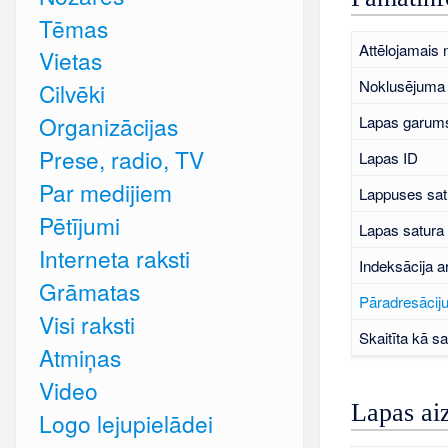
Tēmas
Attēlojamais
Vietas
Noklusējuma 
Cilvēki
Organizācijas
Lapas garums
Prese, radio, TV
Lapas ID
Par medijiem
Lappuses sat
Pētījumi
Lapas satura
Interneta raksti
Indeksācija a
Grāmatas
Pāradresāciju
Visi raksti
Skaitīta kā sa
Atmiņas
Video
Lapas ai
Logo lejupielādei