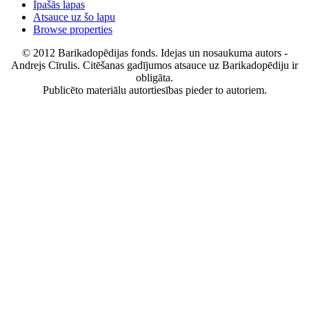
Īpašās lapas
Atsauce uz šo lapu
Browse properties
© 2012 Barikadopēdijas fonds. Idejas un nosaukuma autors -
Andrejs Cīrulis. Citēšanas gadījumos atsauce uz Barikadopēdiju ir
obligāta.
Publicēto materiālu autortiesības pieder to autoriem.