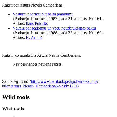
Raksti par Artūrs Nevils Čemberlens:
Vēsturei nedrīkst būt baltu plankumu
«Padomju Jaunatne», 1987. gada 21. augusts, Nr. 161
-
Autors:
Ilans Polocks
Vēlreiz par padomju un vācu neuzbrukšanas paktu
«Padomju Jaunatne», 1988. gada 23. augusts, Nr. 160
-
Autors:
H. Arumē
Raksti, ko uzrakstījis Artūrs Nevils Čemberlens:
Nav pievienots neviens raksts
Saturs iegūts no "
http://www.barikadopedija.lv/index.php?
title=Artūrs_Nevils_Čemberlens&oldid=12317
"
Wiki tools
Wiki tools