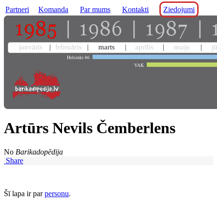
Partneri
Komanda
Par mums
Kontakti
Ziedojumi
janvāris
februāris
marts
aprīlis
maijs
j
Helsinki-86
VAK
Artūrs Nevils Čemberlens
No
Barikadopēdija
Share
Šī lapa ir par
personu
.