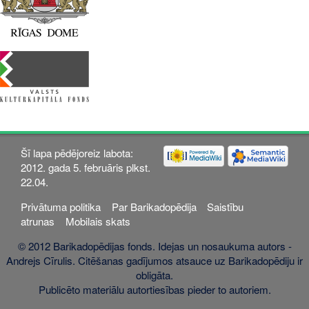
Šī lapa pēdējoreiz labota:
2012. gada 5. februāris plkst.
22.04.
Privātuma politika
Par Barikadopēdija
Saistību
atrunas
Mobilais skats
© 2012 Barikadopēdijas fonds. Idejas un nosaukuma autors -
Andrejs Cīrulis. Citēšanas gadījumos atsauce uz Barikadopēdiju ir
obligāta.
Publicēto materiālu autortiesības pieder to autoriem.