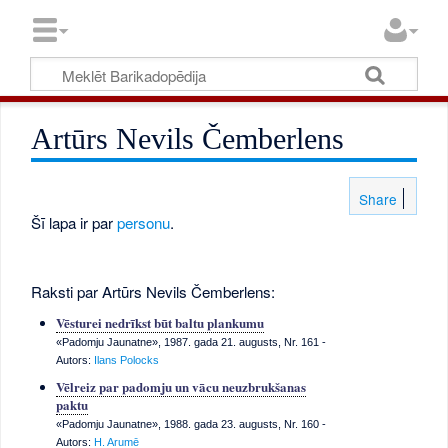
Artūrs Nevils Čemberlens
Share
Šī lapa ir par
personu
.
Raksti par Artūrs Nevils Čemberlens:
Vēsturei nedrīkst būt baltu plankumu
«Padomju Jaunatne», 1987. gada 21. augusts, Nr. 161
-
Autors:
Ilans Polocks
Vēlreiz par padomju un vācu neuzbrukšanas
paktu
«Padomju Jaunatne», 1988. gada 23. augusts, Nr. 160
-
Autors:
H. Arumē