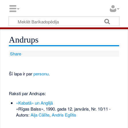
Andrups
Share
Šī lapa ir par
personu
.
Raksti par Andrups:
«Kabatā» un Anglijā
«Rīgas Balss», 1990. gada 12. janvāris, Nr. 10/11
-
Autors:
Aija Cālīte
,
Andris Eglītis