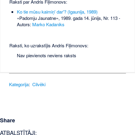
Raksti par Andris Fiļimonovs:
Ko tie mūsu kaimiņ' dar'? (Igaunija, 1989)
«Padomju Jaunatne», 1989. gada 14. jūnijs, Nr. 113
-
Autors:
Marko Kadaniks
Raksti, ko uzrakstījis Andris Fiļimonovs:
Nav pievienots neviens raksts
Kategorija
:
Cilvēki
Share
ATBALSTĪTĀJI: