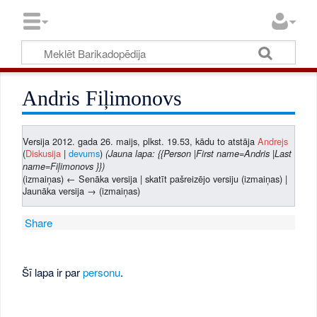
Andris Fiļimonovs
Versija 2012. gada 26. maijs, plkst. 19.53, kādu to atstāja
Andrejs
(
Diskusija
|
devums
)
(Jauna lapa: {{Person |First name=Andris |Last
name=Fiļimonovs }})
(izmaiņas) ← Senāka versija | skatīt pašreizējo versiju (izmaiņas) |
Jaunāka versija → (izmaiņas)
Share
Šī lapa ir par
personu
.