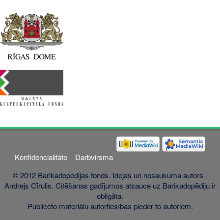
Konfidencialitāte
Darbvirsma
© 2012 Barikadopēdijas fonds. Idejas un nosaukuma autors -
Andrejs Cīrulis. Citēšanas gadījumos atsauce uz Barikadopēdiju ir
obligāta.
Publicēto materiālu autortiesības pieder to autoriem.