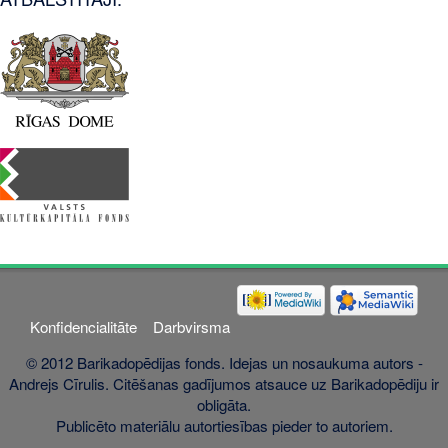
Konfidencialitāte
Darbvirsma
© 2012 Barikadopēdijas fonds. Idejas un nosaukuma autors -
Andrejs Cīrulis. Citēšanas gadījumos atsauce uz Barikadopēdiju ir
obligāta.
Publicēto materiālu autortiesības pieder to autoriem.