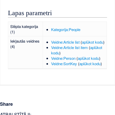
Lapas parametri
Slēpta kategorija
Kategorija:People
(1)
Iekļautās veidnes
Veidne:Article list
(
aplūkot kodu
)
(4)
Veidne:Article list item
(
aplūkot
kodu
)
Veidne:Person
(
aplūkot kodu
)
Veidne:SortKey
(
aplūkot kodu
)
Share
ATBALSTĪTĀJI: