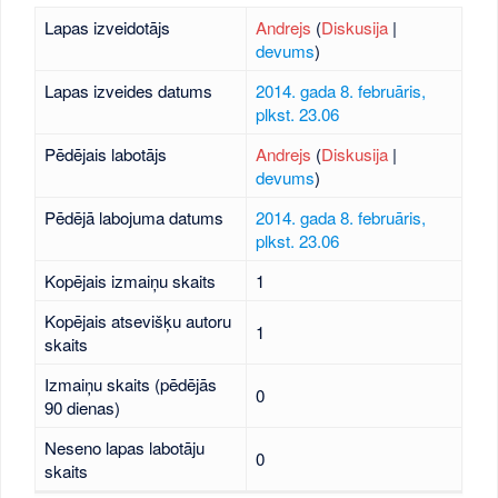
Lapas izveidotājs
Andrejs
(
Diskusija
|
devums
)
Lapas izveides datums
2014. gada 8. februāris,
plkst. 23.06
Pēdējais labotājs
Andrejs
(
Diskusija
|
devums
)
Pēdējā labojuma datums
2014. gada 8. februāris,
plkst. 23.06
Kopējais izmaiņu skaits
1
Kopējais atsevišķu autoru
1
skaits
Izmaiņu skaits (pēdējās
0
90 dienas)
Neseno lapas labotāju
0
skaits