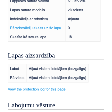
Lappuses satura valoda
lv - latviešu
Lapas satura modelis
vikiteksts
Indeksācija ar robotiem
Atļauta
Pāradresāciju skaits uz šo lapu
0
Skaitīta kā satura lapa
Jā
Lapas aizsardzība
Labot
Atļaut visiem lietotājiem (bezgalīgs)
Pārvietot
Atļaut visiem lietotājiem (bezgalīgs)
View the protection log for this page.
Labojumu vēsture