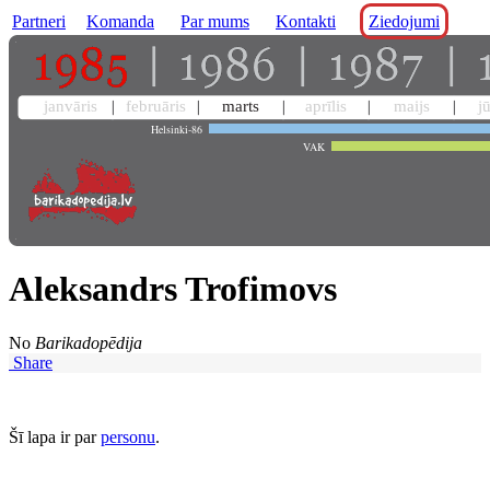
Partneri
Komanda
Par mums
Kontakti
Ziedojumi
janvāris
februāris
marts
aprīlis
maijs
j
Helsinki-86
VAK
Aleksandrs Trofimovs
No
Barikadopēdija
Share
Šī lapa ir par
personu
.