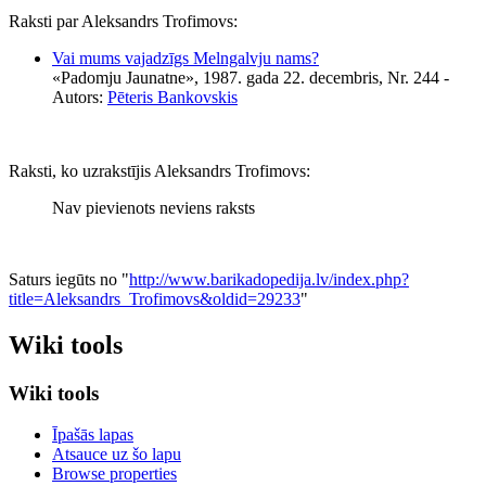
Raksti par Aleksandrs Trofimovs:
Vai mums vajadzīgs Melngalvju nams?
«Padomju Jaunatne», 1987. gada 22. decembris, Nr. 244
-
Autors:
Pēteris Bankovskis
Raksti, ko uzrakstījis Aleksandrs Trofimovs:
Nav pievienots neviens raksts
Saturs iegūts no "
http://www.barikadopedija.lv/index.php?
title=Aleksandrs_Trofimovs&oldid=29233
"
Wiki tools
Wiki tools
Īpašās lapas
Atsauce uz šo lapu
Browse properties