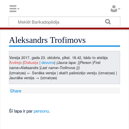
Aleksandrs Trofimovs
Versija 2017. gada 23. oktobris, plkst. 18.42, kādu to atstāja
Andrejs
(
Diskusija
|
devums
)
(Jauna lapa: {{Person |First
name=Aleksandrs |Last name=Trofimovs }})
(izmaiņas) ← Senāka versija | skatīt pašreizējo versiju (izmaiņas) |
Jaunāka versija → (izmaiņas)
Share
Šī lapa ir par
personu
.