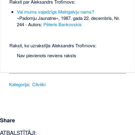
Raksti par Aleksandrs Trofimovs:
Vai mums vajadzīgs Melngalvju nams?
«Padomju Jaunatne», 1987. gada 22. decembris, Nr.
244
- Autors:
Pēteris Bankovskis
Raksti, ko uzrakstījis Aleksandrs Trofimovs:
Nav pievienots neviens raksts
Kategorija
:
Cilvēki
Share
ATBALSTĪTĀJI: