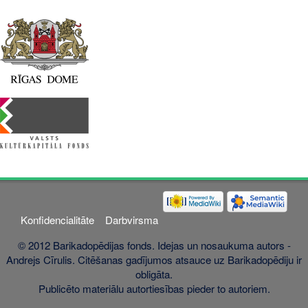
Konfidencialitāte
Darbvirsma
© 2012 Barikadopēdijas fonds. Idejas un nosaukuma autors -
Andrejs Cīrulis. Citēšanas gadījumos atsauce uz Barikadopēdiju ir
obligāta.
Publicēto materiālu autortiesības pieder to autoriem.