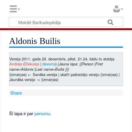
Aldonis Builis
Versija 2011. gada 29. decembris, plkst. 21.24, kādu to atstāja
Andrejs
(
Diskusija
|
devums
)
(Jauna lapa: {{Person |First
name=Aldonis |Last name=Builis }})
(izmaiņas) ← Senāka versija | skatīt pašreizējo versiju (izmaiņas) |
Jaunāka versija → (izmaiņas)
Share
Šī lapa ir par
personu
.