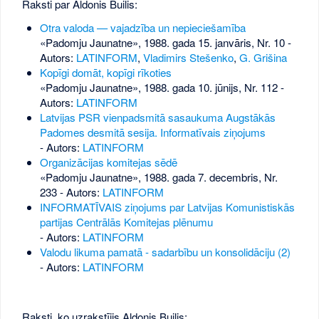
Raksti par Aldonis Builis:
Otra valoda — vajadzība un nepieciešamība
«Padomju Jaunatne», 1988. gada 15. janvāris, Nr. 10
-
Autors:
LATINFORM
,
Vladimirs Stešenko
,
G. Grišina
Kopīgi domāt, kopīgi rīkoties
«Padomju Jaunatne», 1988. gada 10. jūnijs, Nr. 112
-
Autors:
LATINFORM
Latvijas PSR vienpadsmitā sasaukuma Augstākās
Padomes desmitā sesija. Informatīvais ziņojums
- Autors:
LATINFORM
Organizācijas komitejas sēdē
«Padomju Jaunatne», 1988. gada 7. decembris, Nr.
233
- Autors:
LATINFORM
INFORMATĪVAIS ziņojums par Latvijas Komunistiskās
partijas Centrālās Komitejas plēnumu
- Autors:
LATINFORM
Valodu likuma pamatā - sadarbību un konsolidāciju (2)
- Autors:
LATINFORM
Raksti, ko uzrakstījis Aldonis Builis: