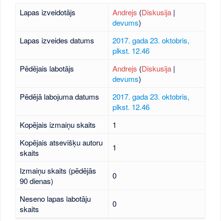
Lapas izveidotājs
Andrejs
(
Diskusija
|
devums
)
Lapas izveides datums
2017. gada 23. oktobris,
plkst. 12.46
Pēdējais labotājs
Andrejs
(
Diskusija
|
devums
)
Pēdējā labojuma datums
2017. gada 23. oktobris,
plkst. 12.46
Kopējais izmaiņu skaits
1
Kopējais atsevišķu autoru
1
skaits
Izmaiņu skaits (pēdējās
0
90 dienas)
Neseno lapas labotāju
0
skaits