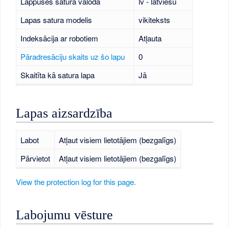
Lappuses satura valoda
lv - latviešu
Lapas satura modelis
vikiteksts
Indeksācija ar robotiem
Atļauta
Pāradresāciju skaits uz šo lapu
0
Skaitīta kā satura lapa
Jā
Lapas aizsardzība
Labot
Atļaut visiem lietotājiem (bezgalīgs)
Pārvietot
Atļaut visiem lietotājiem (bezgalīgs)
View the protection log for this page.
Labojumu vēsture