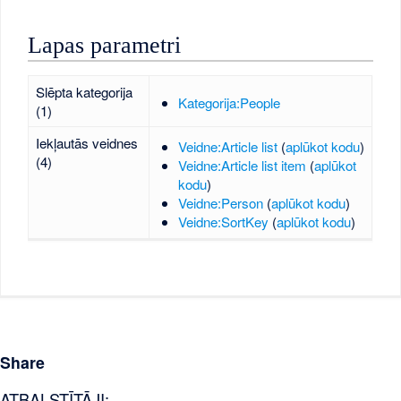
Lapas parametri
Slēpta kategorija
Kategorija:People
(1)
Iekļautās veidnes
Veidne:Article list
(
aplūkot kodu
)
(4)
Veidne:Article list item
(
aplūkot
kodu
)
Veidne:Person
(
aplūkot kodu
)
Veidne:SortKey
(
aplūkot kodu
)
Share
ATBALSTĪTĀJI: