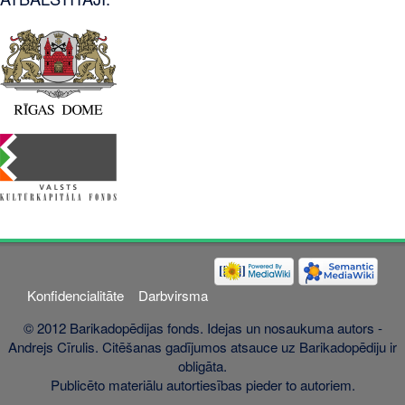
Konfidencialitāte
Darbvirsma
© 2012 Barikadopēdijas fonds. Idejas un nosaukuma autors -
Andrejs Cīrulis. Citēšanas gadījumos atsauce uz Barikadopēdiju ir
obligāta.
Publicēto materiālu autortiesības pieder to autoriem.