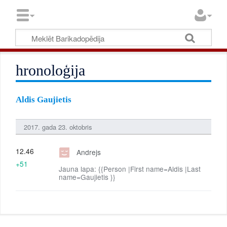
hronoloģija
Aldis Gaujietis
2017. gada 23. oktobris
12.46
Andrejs
+51
Jauna lapa: {{Person |First name=Aldis |Last
name=Gaujietis }}