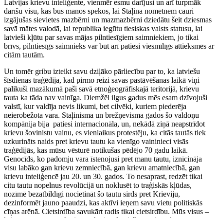
Latvijas krievu inteliģente, vienmēr esmu darījusi un arī turpmāk
darīšu visu, kas būs manos spēkos, lai Staļina nometnēm cauri
izgājušas sievietes mazbērni un mazmazbērni dziedātu šeit dziesmas
savā mātes valodā, lai republika iegūtu tiesiskas valsts statusu, lai
latvieši kļūtu par savas mājas pilntiesīgiem saimniekiem, jo tikai
brīvs, pilntiesīgs saimnieks var būt arī patiesi viesmīlīgs attieksmēs ar
citām tautām.
Un tomēr gribu izteikt savu dziļāko pārliecību par to, ka latviešu
šīsdienas traģēdija, kad pirmo reizi savas pastāvēšanas laikā viņi
palikuši mazākumā paši savā etnoģeogrāfiskajā teritorijā, krievu
tauta ka tāda nav vainīga. Diemžēl ilgus gadus mēs esam dzīvojuši
valstī, kur valdīja nevis likumi, bet cilvēki, kuriem piederēja
neierobežota vara. Staļinisma un brežņevisma gados šo valdoņu
kompānija bija patiesi internacionāla, un, nekādā ziņā neapstrīdot
krievu šovinistu vainu, es vienlaikus protestēju, ka citās tautās tiek
uzkurināts naids pret krievu tautu ka vienīgo vaininieci visās
traģēdijās, kas mūsu vēsturē notikušas pēdējo 70 gadu laikā.
Genocīds, ko padomju vara īstenojusi pret manu tautu, iznīcināja
visu labāko gan krievu zemniecībā, gan krievu amatniecībā, gan
krievu inteliģencē jau 20. un 30. gados. To nesaprast, redzēt tikai
citu tautu nopelnus revolūcijā un noklusēt to traģiskās kļūdas,
nozīmē bezatbildīgi nocietināt šo tautu sirds pret Krieviju,
dezinformēt jauno paaudzi, kas aktīvi ieņem savu vietu politiskās
cīņas arēnā. Cietsirdība savukārt radis tikai cietsirdību. Mūs visus –