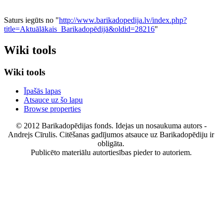
Saturs iegūts no "
http://www.barikadopedija.lv/index.php?
title=Aktuālākais_Barikadopēdijā&oldid=28216
"
Wiki tools
Wiki tools
Īpašās lapas
Atsauce uz šo lapu
Browse properties
© 2012 Barikadopēdijas fonds. Idejas un nosaukuma autors -
Andrejs Cīrulis. Citēšanas gadījumos atsauce uz Barikadopēdiju ir
obligāta.
Publicēto materiālu autortiesības pieder to autoriem.