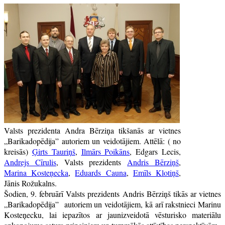
Valsts prezidenta Andra Bērziņa tikšanās ar vietnes
„Barikadopēdija” autoriem un veidotājiem. Attēlā: ( no
kreisās)
Ģirts Tauriņš
,
Ilmārs Poikāns
, Edgars Lecis,
Andrejs Cīrulis
, Valsts prezidents
Andris Bērziņš
,
Marina Kosteņecka
,
Eduards Cauna
,
Emīls Klotiņš
,
Jānis Rožukalns.
Šodien, 9. februārī Valsts prezidents Andris Bērziņš tikās ar vietnes
„Barikadopēdija” autoriem un veidotājiem, kā arī rakstnieci Marinu
Kosteņecku, lai iepazītos ar jaunizveidotā vēsturisko materiālu