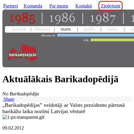
Partneri
Komanda
Par mums
Kontakti
Ziedojumi
janvāris
februāris
marts
aprīlis
maijs
j
Helsinki-86
VAK
Aktuālākais Barikadopēdijā
No
Barikadopēdija
Share
„Barikadopēdijas” veidotāji ar Valsts prezidentu pārrunā
barikāžu laika nozīmi Latvijas vēsturē
09.02.2012