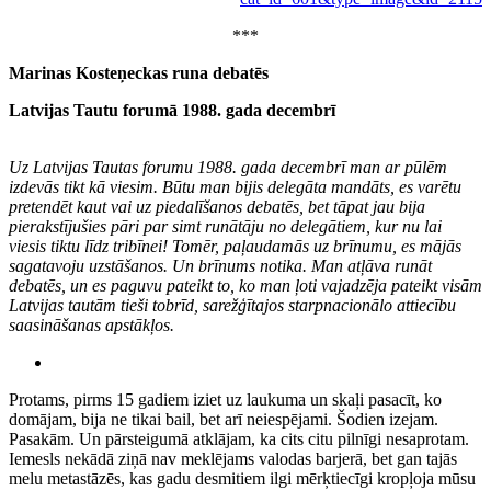
***
Marinas Kosteņeckas runa debatēs
Latvijas Tautu forumā 1988. gada decembrī
Uz Latvijas Tautas forumu 1988. gada decembrī man ar pūlēm
izdevās tikt kā viesim. Būtu man bijis delegāta mandāts, es varētu
pretendēt kaut vai uz piedalīšanos debatēs, bet tāpat jau bija
pierakstījušies pāri par simt runātāju no delegātiem, kur nu lai
viesis tiktu līdz tribīnei! Tomēr, paļaudamās uz brīnumu, es mājās
sagatavoju uzstāšanos. Un brīnums notika. Man atļāva runāt
debatēs, un es paguvu pateikt to, ko man ļoti vajadzēja pateikt visām
Latvijas tautām tieši tobrīd, sarežģītajos starpnacionālo attiecību
saasināšanas apstākļos.
Protams, pirms 15 gadiem iziet uz laukuma un skaļi pasacīt, ko
domājam, bija ne tikai bail, bet arī neiespējami. Šodien izejam.
Pasakām. Un pārsteigumā atklājam, ka cits citu pilnīgi nesaprotam.
Iemesls nekādā ziņā nav meklējams valodas barjerā, bet gan tajās
melu metastāzēs, kas gadu desmitiem ilgi mērķtiecīgi kropļoja mūsu