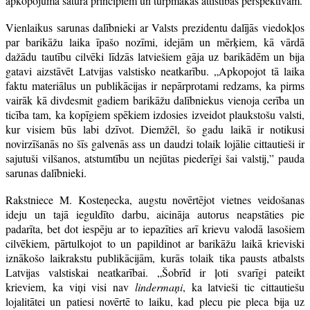
apkopojuma satura principiem un turpmākās attīstības perspektīvām.
Vienlaikus sarunas dalībnieki ar Valsts prezidentu dalījās viedokļos
par barikāžu laika īpašo nozīmi, idejām un mērķiem, kā vārdā
dažādu tautību cilvēki līdzās latviešiem gāja uz barikādēm un bija
gatavi aizstāvēt Latvijas valstisko neatkarību. „Apkopojot tā laika
faktu materiālus un publikācijas ir nepārprotami redzams, ka pirms
vairāk kā divdesmit gadiem barikāžu dalībniekus vienoja cerība un
ticība tam, ka kopīgiem spēkiem izdosies izveidot plaukstošu valsti,
kur visiem būs labi dzīvot. Diemžēl, šo gadu laikā ir notikusi
novirzīšanās no šīs galvenās ass un daudzi tolaik lojālie cittautieši ir
sajutuši vilšanos, atstumtību un nejūtas piederīgi šai valstij,” pauda
sarunas dalībnieki.
Rakstniece M. Kosteņecka, augstu novērtējot vietnes veidošanas
ideju un tajā ieguldīto darbu, aicināja autorus neapstāties pie
padarīta, bet dot iespēju ar to iepazīties arī krievu valodā lasošiem
cilvēkiem, pārtulkojot to un papildinot ar barikāžu laikā krieviski
iznākošo laikrakstu publikācijām, kurās tolaik tika pausts atbalsts
Latvijas valstiskai neatkarībai. „Šobrīd ir ļoti svarīgi pateikt
krieviem, ka viņi visi nav
lindermaņi
, ka latvieši tic cittautiešu
lojalitātei un patiesi novērtē to laiku, kad plecu pie pleca bija uz