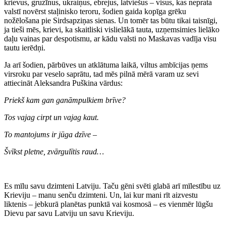
krievus, gruzīnus, ukraiņus, ebrejus, latviešus – visus, kas neprata
valstī novērst staļinisko teroru, šodien gaida kopīga grēku
nožēlošana pie Sirdsapziņas sienas. Un tomēr tas būtu tikai taisnīgi,
ja tieši mēs, krievi, ka skaitliski vislielākā tauta, uzņemsimies lielāko
daļu vainas par despotismu, ar kādu valsti no Maskavas vadīja visu
tautu ierēdņi.
Ja arī šodien, pārbūves un atklātuma laikā, viltus ambīcijas ņems
virsroku par veselo saprātu, tad mēs pilnā mērā varam uz sevi
attiecināt Aleksandra Puškina vārdus:
Priekš kam gan ganāmpulkiem brīve?
Tos vajag cirpt un vajag kaut.
To mantojums ir jūga dzīve –
Švīkst pletne, zvārgulītis raud…
Es mīlu savu dzimteni Latviju. Taču gēni svēti glabā arī mīlestību uz
Krieviju – manu senču dzimteni. Un, lai kur mani rīt aizvestu
liktenis – jebkurā planētas punktā vai kosmosā – es vienmēr lūgšu
Dievu par savu Latviju un savu Krieviju.