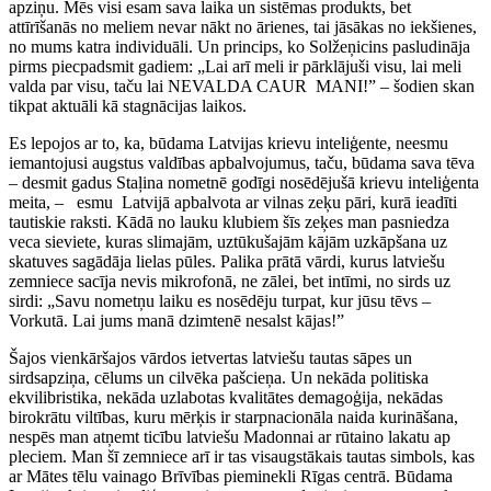
apziņu. Mēs visi esam sava laika un sistēmas produkts, bet
attīrīšanās no meliem nevar nākt no ārienes, tai jāsākas no iekšienes,
no mums katra individuāli. Un princips, ko Solžeņicins pasludināja
pirms piecpadsmit gadiem: „Lai arī meli ir pārklājuši visu, lai meli
valda par visu, taču lai NEVALDA CAUR MANI!” – šodien skan
tikpat aktuāli kā stagnācijas laikos.
Es lepojos ar to, ka, būdama Latvijas krievu inteliģente, neesmu
iemantojusi augstus valdības apbalvojumus, taču, būdama sava tēva
– desmit gadus Staļina nometnē godīgi nosēdējušā krievu inteliģenta
meita, – esmu Latvijā apbalvota ar vilnas zeķu pāri, kurā ieadīti
tautiskie raksti. Kādā no lauku klubiem šīs zeķes man pasniedza
veca sieviete, kuras slimajām, uztūkušajām kājām uzkāpšana uz
skatuves sagādāja lielas pūles. Palika prātā vārdi, kurus latviešu
zemniece sacīja nevis mikrofonā, ne zālei, bet intīmi, no sirds uz
sirdi: „Savu nometņu laiku es nosēdēju turpat, kur jūsu tēvs –
Vorkutā. Lai jums manā dzimtenē nesalst kājas!”
Šajos vienkāršajos vārdos ietvertas latviešu tautas sāpes un
sirdsapziņa, cēlums un cilvēka pašcieņa. Un nekāda politiska
ekvilibristika, nekāda uzlabotas kvalitātes demagoģija, nekādas
birokrātu viltības, kuru mērķis ir starpnacionāla naida kurināšana,
nespēs man atņemt ticību latviešu Madonnai ar rūtaino lakatu ap
pleciem. Man šī zemniece arī ir tas visaugstākais tautas simbols, kas
ar Mātes tēlu vainago Brīvības pieminekli Rīgas centrā. Būdama