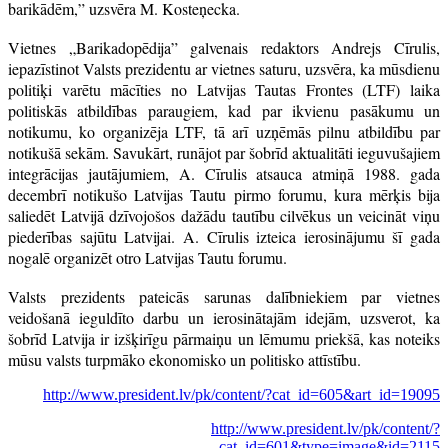
barikādēm,” uzsvēra M. Kosteņecka.
Vietnes „Barikadopēdija” galvenais redaktors Andrejs Cīrulis,
iepazīstinot Valsts prezidentu ar vietnes saturu, uzsvēra, ka mūsdienu
politiķi varētu mācīties no Latvijas Tautas Frontes (LTF) laika
politiskās atbildības paraugiem, kad par ikvienu pasākumu un
notikumu, ko organizēja LTF, tā arī uzņēmās pilnu atbildību par
notikušā sekām. Savukārt, runājot par šobrīd aktualitāti ieguvušajiem
integrācijas jautājumiem, A. Cīrulis atsauca atmiņā 1988. gada
decembrī notikušo Latvijas Tautu pirmo forumu, kura mērķis bija
saliedēt Latvijā dzīvojošos dažādu tautību cilvēkus un veicināt viņu
piederības sajūtu Latvijai. A. Cīrulis izteica ierosinājumu šī gada
nogalē organizēt otro Latvijas Tautu forumu.
Valsts prezidents pateicās sarunas dalībniekiem par vietnes
veidošanā ieguldīto darbu un ierosinātajām idejām, uzsverot, ka
šobrīd Latvija ir izšķirīgu pārmaiņu un lēmumu priekšā, kas noteiks
mūsu valsts turpmāko ekonomisko un politisko attīstību.
http://www.president.lv/pk/content/?cat_id=605&art_id=19095
http://www.president.lv/pk/content/?
cat_id=601&type=image&id=2115