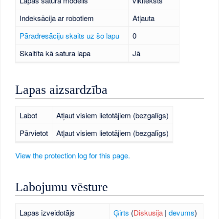
Lapas satura modelis
vikiteksts
Indeksācija ar robotiem
Atļauta
Pāradresāciju skaits uz šo lapu
0
Skaitīta kā satura lapa
Jā
Lapas aizsardzība
Labot
Atļaut visiem lietotājiem (bezgalīgs)
Pārvietot
Atļaut visiem lietotājiem (bezgalīgs)
View the protection log for this page.
Labojumu vēsture
Lapas izveidotājs
Ģirts
(
Diskusija
|
devums
)