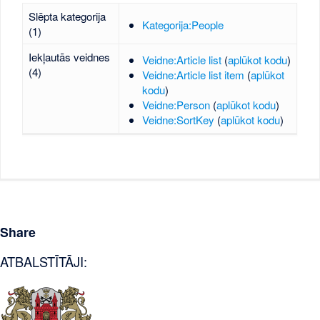
Slēpta kategorija
Kategorija:People
(1)
Iekļautās veidnes
Veidne:Article list
(
aplūkot kodu
)
(4)
Veidne:Article list item
(
aplūkot
kodu
)
Veidne:Person
(
aplūkot kodu
)
Veidne:SortKey
(
aplūkot kodu
)
Share
ATBALSTĪTĀJI: