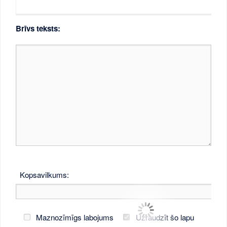
Brīvs teksts:
Kopsavilkums:
Maznozīmīgs labojums
Uzraudzīt šo lapu