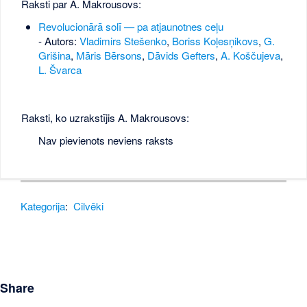
Raksti par A. Makrousovs:
Revolucionārā solī — pa atjaunotnes ceļu
- Autors:
Vladimirs Stešenko
,
Boriss Koļesņikovs
,
G.
Grišina
,
Māris Bērsons
,
Dāvids Gefters
,
A. Koščujeva
,
L. Švarca
Raksti, ko uzrakstījis A. Makrousovs:
Nav pievienots neviens raksts
Kategorija
:
Cilvēki
Share