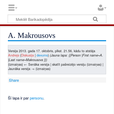
A. Makrousovs
Versija 2013. gada 17. oktobris, plkst. 21.56, kādu to atstāja
Andrejs
(
Diskusija
|
devums
)
(Jauna lapa: {{Person |First name=A.
|Last name=Makrousovs }})
(izmaiņas) ← Senāka versija | skatīt pašreizējo versiju (izmaiņas) |
Jaunāka versija → (izmaiņas)
Share
Šī lapa ir par
personu
.