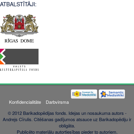
ATBALSTĪTĀJI:
Konfidencialitāte
Darbvirsma
© 2012 Barikadopēdijas fonds. Idejas un nosaukuma autors -
Andrejs Cīrulis. Citēšanas gadījumos atsauce uz Barikadopēdiju ir
obligāta.
Publicēto materiālu autortiesības pieder to autoriem.