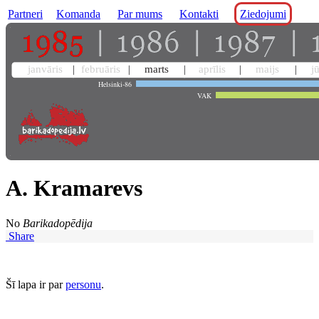
Partneri
Komanda
Par mums
Kontakti
Ziedojumi
janvāris
februāris
marts
aprīlis
maijs
j
Helsinki-86
VAK
A. Kramarevs
No
Barikadopēdija
Share
Šī lapa ir par
personu
.