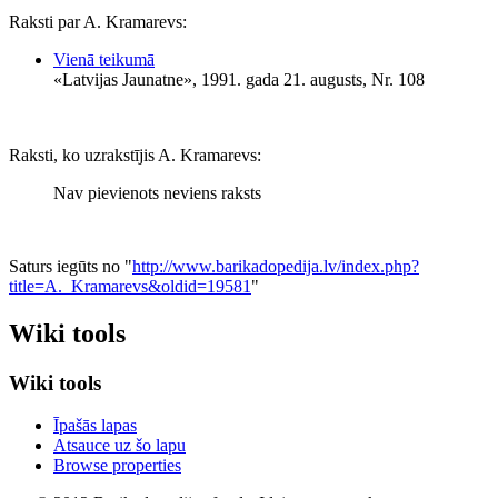
Raksti par A. Kramarevs:
Vienā teikumā
«Latvijas Jaunatne», 1991. gada 21. augusts, Nr. 108
Raksti, ko uzrakstījis A. Kramarevs:
Nav pievienots neviens raksts
Saturs iegūts no "
http://www.barikadopedija.lv/index.php?
title=A._Kramarevs&oldid=19581
"
Wiki tools
Wiki tools
Īpašās lapas
Atsauce uz šo lapu
Browse properties