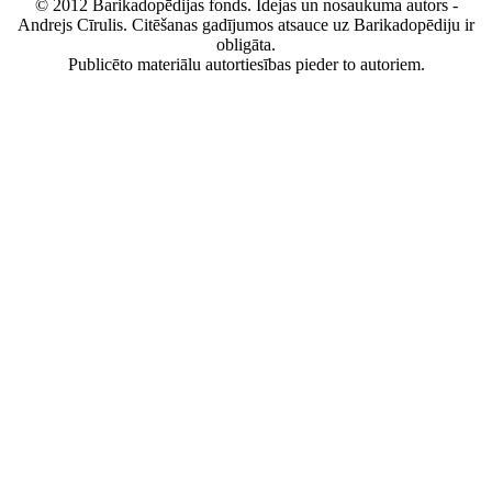
© 2012 Barikadopēdijas fonds. Idejas un nosaukuma autors -
Andrejs Cīrulis. Citēšanas gadījumos atsauce uz Barikadopēdiju ir
obligāta.
Publicēto materiālu autortiesības pieder to autoriem.