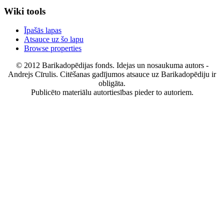
Wiki tools
Īpašās lapas
Atsauce uz šo lapu
Browse properties
© 2012 Barikadopēdijas fonds. Idejas un nosaukuma autors -
Andrejs Cīrulis. Citēšanas gadījumos atsauce uz Barikadopēdiju ir
obligāta.
Publicēto materiālu autortiesības pieder to autoriem.