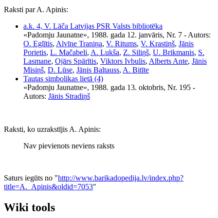
Raksti par A. Apinis:
a.k. 4, V. Lāča Latvijas PSR Valsts bibliotēka
«Padomju Jaunatne», 1988. gada 12. janvāris, Nr. 7
- Autors:
O. Eglītis
,
Alvīne Traniņa
,
V. Ritums
,
V. Krastiņš
,
Jānis
Porietis
,
L. Mačabeli
,
A. Lukša
,
Z. Siliņš
,
U. Brikmanis
,
S.
Lasmane
,
Ojārs Spārītis
,
Viktors Ivbulis
,
Alberts Ante
,
Jānis
Misiņš
,
D. Lūse
,
Jānis Baltauss
,
A. Bitīte
Tautas simbolikas lietā (4)
«Padomju Jaunatne», 1988. gada 13. oktobris, Nr. 195
-
Autors:
Jānis Stradiņš
Raksti, ko uzrakstījis A. Apinis:
Nav pievienots neviens raksts
Saturs iegūts no "
http://www.barikadopedija.lv/index.php?
title=A._Apinis&oldid=7053
"
Wiki tools