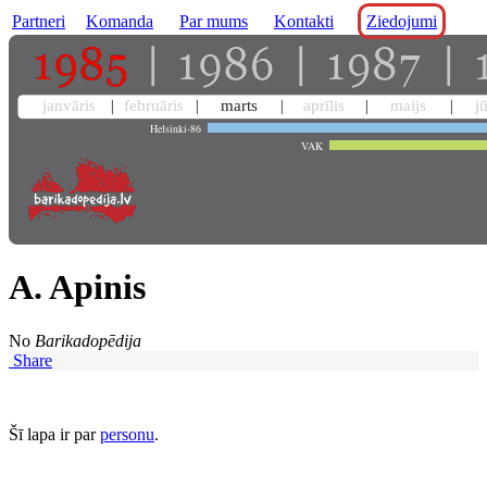
Partneri
Komanda
Par mums
Kontakti
Ziedojumi
janvāris
februāris
marts
aprīlis
maijs
j
Helsinki-86
VAK
A. Apinis
No
Barikadopēdija
Share
Šī lapa ir par
personu
.