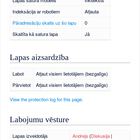
Lapas satura modelis
vikiteksts
Indeksācija ar robotiem
Atļauta
Pāradresāciju skaits uz šo lapu
0
Skaitīta kā satura lapa
Jā
Lapas aizsardzība
Labot
Atļaut visiem lietotājiem (bezgalīgs)
Pārvietot
Atļaut visiem lietotājiem (bezgalīgs)
View the protection log for this page.
Labojumu vēsture
Lapas izveidotājs
Andrejs
(
Diskusija
|