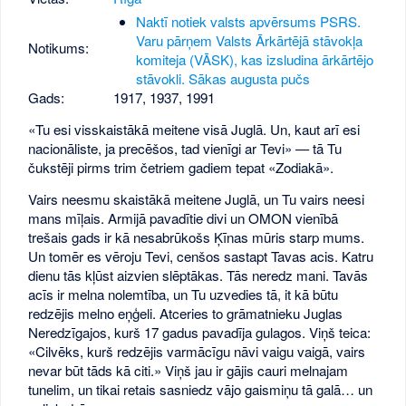
Naktī notiek valsts apvērsums PSRS.
Varu pārņem Valsts Ārkārtējā stāvokļa
Notikums:
komiteja (VĀSK), kas izsludina ārkārtējo
stāvokli. Sākas augusta pučs
Gads:
1917
,
1937
,
1991
«Tu esi visskaistākā meitene visā Juglā. Un, kaut arī esi
nacionāliste, ja precēšos, tad vienīgi ar Tevi» — tā Tu
čukstēji pirms trim četriem gadiem tepat «Zodiakā».
Vairs neesmu skaistākā meitene Juglā, un Tu vairs neesi
mans mīļais. Armijā pavadītie divi un OMON vienībā
trešais gads ir kā nesabrūkošs Ķīnas mūris starp mums.
Un tomēr es vēroju Tevi, cenšos sastapt Tavas acis. Katru
dienu tās kļūst aizvien slēptākas. Tās neredz mani. Tavās
acīs ir melna nolemtība, un Tu uzvedies tā, it kā būtu
redzējis melno eņģeli. Atceries to grāmatnieku Juglas
Neredzīgajos, kurš 17 gadus pavadīja gulagos. Viņš teica:
«Cilvēks, kurš redzējis varmācīgu nāvi vaigu vaigā, vairs
nevar būt tāds kā citi.» Viņš jau ir gājis cauri melnajam
tunelim, un tikai retais sasniedz vājo gaismiņu tā galā… un