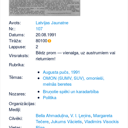
Avots:
Latvijas Jaunatne
Nr.:
107
Datums:
20.08.1991
Tirāža:
80100
Lappuse:
2
Bēdz prom — vienalga, uz austrumiem vai
Virsraksts:
rietumiem!
Rubrika:
Augusta pučs, 1991
Tēmas:
OMON (SUMV, SUV), omonieši,
melnās beretes
Bruņotie spēki un karadarbība
Nozares:
Politika
Organizācijas:
Mediji:
Bella Ahmaduļina
,
V. I. Ļeņins
,
Margareta
Cilvēki:
Tečere
,
Jukums Vācietis
,
Vladimirs Visockis
Vietas:
Rīga