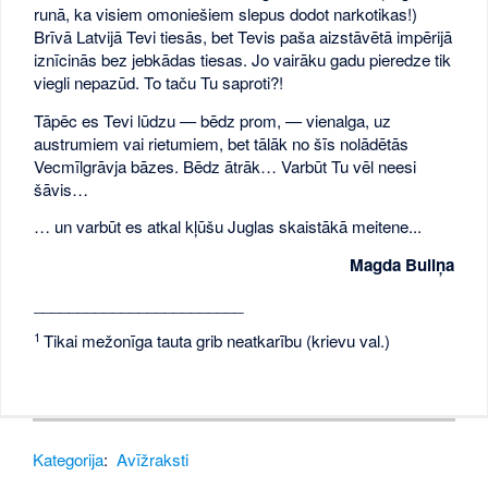
runā, ka visiem omoniešiem slepus dodot narkotikas!)
Brīvā Latvijā Tevi tiesās, bet Tevis paša aizstāvētā impērijā
iznīcinās bez jebkādas tiesas. Jo vairāku gadu pieredze tik
viegli nepazūd. To taču Tu saproti?!
Tāpēc es Tevi lūdzu — bēdz prom, — vienalga, uz
austrumiem vai rietumiem, bet tālāk no šīs nolādētās
Vecmīlgrāvja bāzes. Bēdz ātrāk… Varbūt Tu vēl neesi
šāvis…
… un varbūt es atkal kļūšu Juglas skaistākā meitene...
Magda Buliņa
________________________
1
Tikai mežonīga tauta grib neatkarību (krievu val.)
Kategorija
:
Avīžraksti