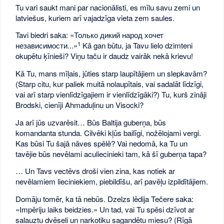
Tu vari saukt mani par nacionālisti, es mīlu savu zemi un
latviešus, kuriem arī vajadzīga vieta zem saules.
Tavi biedri saka: «Только дикий народ хочет
1
независимости...»
Kā gan būtu, ja Tavu lielo dzimteni
okupētu ķīnieši? Viņu taču ir daudz vairāk nekā krievu!
Kā Tu, mans mīļais, jūties starp laupītājiem un slepkavām?
(Starp citu, kur paliek muitā nolaupītais, vai sadalāt līdzīgi,
vai arī starp vienlīdzīgajiem ir vienlīdzīgāki?) Tu, kurš zināji
Brodski, cienīji Ahmaduļinu un Visocki?
Ja arī jūs uzvarēsit… Būs Baltija guberņa, būs
komandanta stunda. Cilvēki kļūs bailīgi, nožēlojami vergi.
Kas būsi Tu šajā nāves spēlē? Vai nedomā, ka Tu un
tavējie būs nevēlami aculiecinieki tam, kā šī guberņa tapa?
… Un Tavs vectēvs droši vien zina, kas notiek ar
nevēlamiem lieciniekiem, piebildīšu, arī pavēļu izpildītājiem.
Domāju tomēr, ka tā nebūs. Dzelzs lēdija Tečere saka:
«Impēriju laiks beidzies.» Un tad, vai Tu spēsi dzīvot ar
salauztu dvēseli un narkotiku sagandētu miesu? (Rīgā