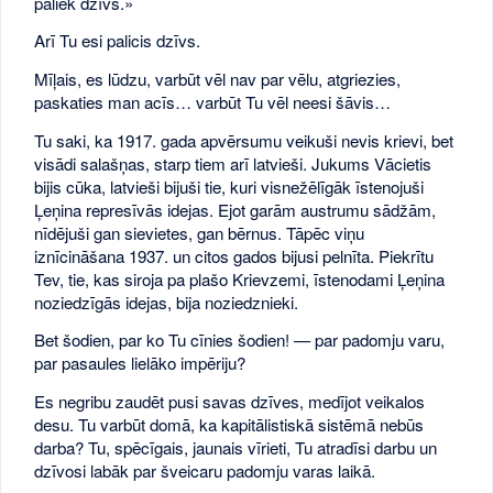
paliek dzīvs.»
Arī Tu esi palicis dzīvs.
Mīļais, es lūdzu, varbūt vēl nav par vēlu, atgriezies,
paskaties man acīs… varbūt Tu vēl neesi šāvis…
Tu saki, ka 1917. gada apvērsumu veikuši nevis krievi, bet
visādi salašņas, starp tiem arī latvieši. Jukums Vācietis
bijis cūka, latvieši bijuši tie, kuri visnežēlīgāk īstenojuši
Ļeņina represīvās idejas. Ejot garām austrumu sādžām,
nīdējuši gan sievietes, gan bērnus. Tāpēc viņu
iznīcināšana 1937. un citos gados bijusi pelnīta. Piekrītu
Tev, tie, kas siroja pa plašo Krievzemi, īstenodami Ļeņina
noziedzīgās idejas, bija noziedznieki.
Bet šodien, par ko Tu cīnies šodien! — par padomju varu,
par pasaules lielāko impēriju?
Es negribu zaudēt pusi savas dzīves, medījot veikalos
desu. Tu varbūt domā, ka kapitālistiskā sistēmā nebūs
darba? Tu, spēcīgais, jaunais vīrieti, Tu atradīsi darbu un
dzīvosi labāk par šveicaru padomju varas laikā.