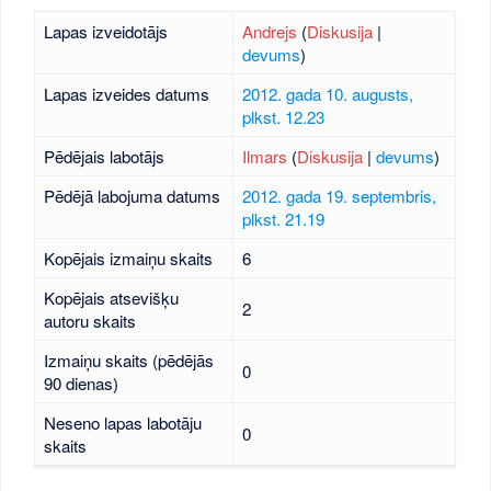
Lapas izveidotājs
Andrejs
(
Diskusija
|
devums
)
Lapas izveides datums
2012. gada 10. augusts,
plkst. 12.23
Pēdējais labotājs
Ilmars
(
Diskusija
|
devums
)
Pēdējā labojuma datums
2012. gada 19. septembris,
plkst. 21.19
Kopējais izmaiņu skaits
6
Kopējais atsevišķu
2
autoru skaits
Izmaiņu skaits (pēdējās
0
90 dienas)
Neseno lapas labotāju
0
skaits