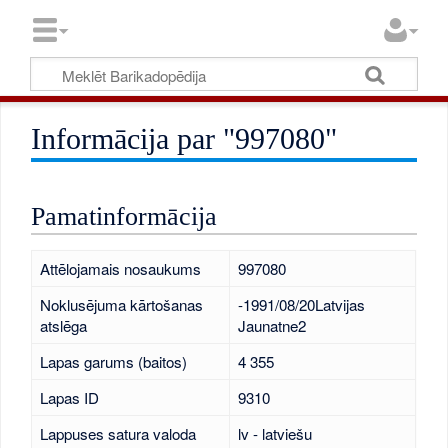
Informācija par "997080"
Pamatinformācija
Attēlojamais nosaukums
997080
Noklusējuma kārtošanas
-1991/08/20Latvijas
atslēga
Jaunatne2
Lapas garums (baitos)
4 355
Lapas ID
9310
Lappuses satura valoda
lv - latviešu