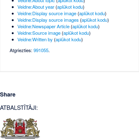
Veidne:About topic
(
aplūkot kodu
)
Veidne:About year
(
aplūkot kodu
)
Veidne:Display source image
(
aplūkot kodu
)
Veidne:Display source images
(
aplūkot kodu
)
Veidne:Newspaper Article
(
aplūkot kodu
)
Veidne:Source image
(
aplūkot kodu
)
Veidne:Written by
(
aplūkot kodu
)
Atgriezties:
991055
.
Share
ATBALSTĪTĀJI: