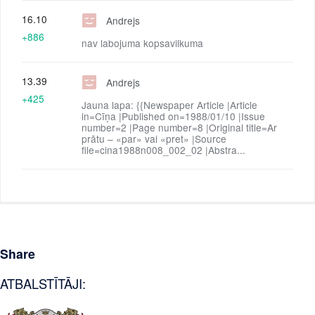
16.10
Andrejs
+886
nav labojuma kopsavilkuma
13.39
Andrejs
+425
Jauna lapa: {{Newspaper Article |Article
in=Cīņa |Published on=1988/01/10 |Issue
number=2 |Page number=8 |Original title=Ar
prātu – «par» vai «pret» |Source
file=cina1988n008_002_02 |Abstra...
Share
ATBALSTĪTĀJI: