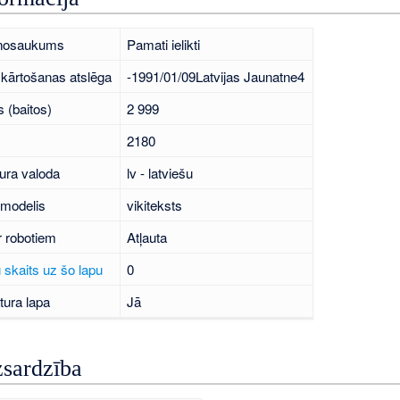
 nosaukums
Pamati ielikti
kārtošanas atslēga
-1991/01/09Latvijas Jaunatne4
 (baitos)
2 999
2180
ura valoda
lv - latviešu
 modelis
vikiteksts
r robotiem
Atļauta
 skaits uz šo lapu
0
tura lapa
Jā
zsardzība