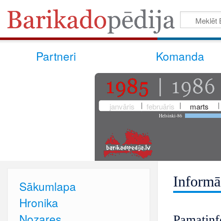
Partneri
Komanda
janvāris
februāris
marts
Helsinki-86
Informā
Sākumlapa
Hronika
Nozares
Pamatinf