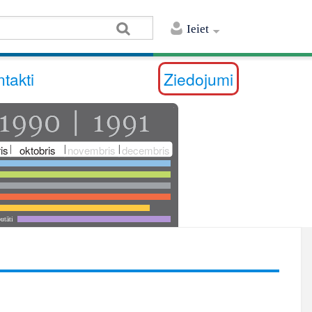
Ieiet
takti
Ziedojumi
is
oktobris
novembris
decembris
utāti