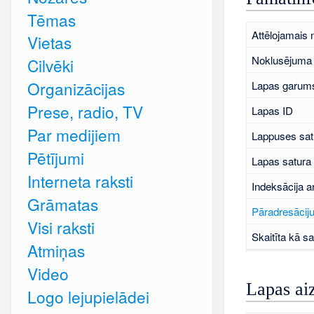
Tēmas
Attēlojamais
Vietas
Noklusējuma 
Cilvēki
Organizācijas
Lapas garums
Prese, radio, TV
Lapas ID
Par medijiem
Lappuses sat
Pētījumi
Lapas satura
Interneta raksti
Indeksācija a
Grāmatas
Pāradresāciju
Visi raksti
Skaitīta kā sa
Atmiņas
Video
Lapas ai
Logo lejupielādei