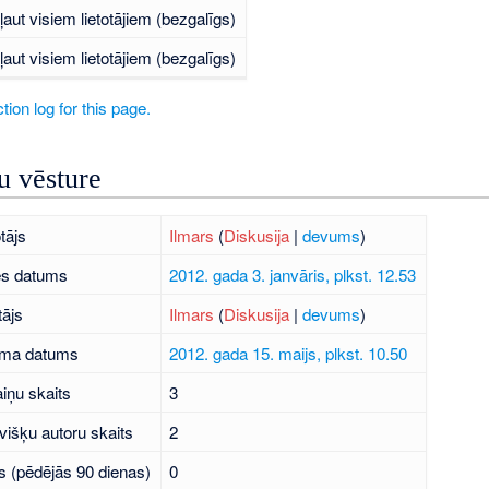
ļaut visiem lietotājiem (bezgalīgs)
ļaut visiem lietotājiem (bezgalīgs)
tion log for this page.
 vēsture
tājs
Ilmars
(
Diskusija
|
devums
)
es datums
2012. gada 3. janvāris, plkst. 12.53
tājs
Ilmars
(
Diskusija
|
devums
)
uma datums
2012. gada 15. maijs, plkst. 10.50
iņu skaits
3
višķu autoru skaits
2
s (pēdējās 90 dienas)
0