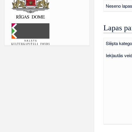
Neseno lapas 
Lapas pa
Slēpta kategor
Iekļautās vei