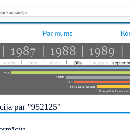
Par mums
Kon
aprīlis
maijs
jūnijs
jūlijs
augusts
septembr
VAK
LNNK
LTF
PSRS tautas deputāti
LR Augstākās Padomes dep
cija par "952125"
ormācija