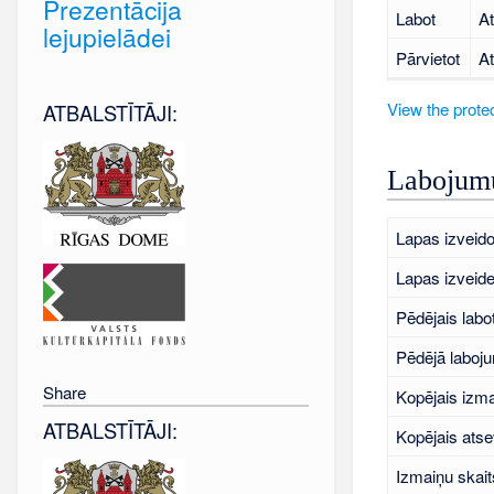
Prezentācija
Labot
At
lejupielādei
Pārvietot
At
View the protec
ATBALSTĪTĀJI:
Labojumu
Lapas izveido
Lapas izveid
Pēdējais labo
Pēdējā laboj
Share
Kopējais izma
ATBALSTĪTĀJI:
Kopējais atse
Izmaiņu skait