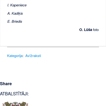
I. Kapeniece
A. Kadiķis
E. Briedis
O. Lūša
foto
Kategorija
:
Avīžraksti
Share
ATBALSTĪTĀJI: