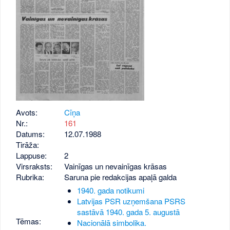
Avots:
Cīņa
Nr.:
161
Datums:
12.07.1988
Tirāža:
Lappuse:
2
Virsraksts:
Vainīgas un nevainīgas krāsas
Rubrika:
Saruna pie redakcijas apaļā galda
1940. gada notikumi
Latvijas PSR uzņemšana PSRS
sastāvā 1940. gada 5. augustā
Tēmas:
Nacionālā simbolika.