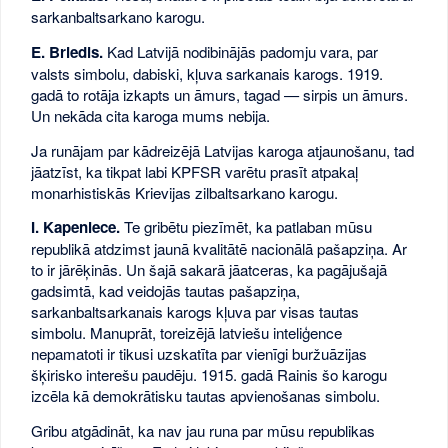
sarkanbaltsarkano karogu.
E. Briedis.
Kad Latvijā nodibinājās padomju vara, par
valsts simbolu, dabiski, kļuva sarkanais karogs. 1919.
gadā to rotāja izkapts un āmurs, tagad — sirpis un āmurs.
Un nekāda cita karoga mums nebija.
Ja runājam par kādreizējā Latvijas karoga atjaunošanu, tad
jāatzīst, ka tikpat labi KPFSR varētu prasīt atpakaļ
monarhistiskās Krievijas zilbaltsarkano karogu.
I. Kapeniece.
Te gribētu piezīmēt, ka patlaban mūsu
republikā atdzimst jaunā kvalitātē nacionālā pašapziņa. Ar
to ir jārēķinās. Un šajā sakarā jāatceras, ka pagājušajā
gadsimtā, kad veidojās tautas pašapziņa,
sarkanbaltsarkanais karogs kļuva par visas tautas
simbolu. Manuprāt, toreizējā latviešu inteliģence
nepamatoti ir tikusi uzskatīta par vienīgi buržuāzijas
šķirisko interešu paudēju. 1915. gadā Rainis šo karogu
izcēla kā demokrātisku tautas apvienošanas simbolu.
Gribu atgādināt, ka nav jau runa par mūsu republikas