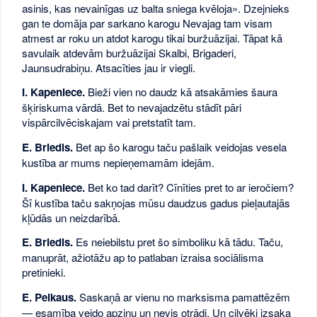
asinis, kas nevainīgas uz balta sniega kvēloja». Dzejnieks
gan te domāja par sarkano karogu Nevajag tam visam
atmest ar roku un atdot karogu tikai buržuāzijai. Tāpat kā
savulaik atdevām buržuāzijai Skalbi, Brigaderi,
Jaunsudrabiņu. Atsacīties jau ir viegli.
I. Kapeniece.
Bieži vien no daudz kā atsakāmies šaura
šķiriskuma vārdā. Bet to nevajadzētu stādīt pāri
vispārcilvēciskajam vai pretstatīt tam.
E. Briedis.
Bet ap šo karogu taču pašlaik veidojas vesela
kustība ar mums nepieņemamām idejām.
I. Kapeniece.
Bet ko tad darīt? Cīnīties pret to ar ieročiem?
Šī kustība taču sakņojas mūsu daudzus gadus pieļautajās
kļūdās un neizdarībā.
E. Briedis.
Es neiebilstu pret šo simboliku kā tādu. Taču,
manuprāt, ažiotāžu ap to patlaban izraisa sociālisma
pretinieki.
E. Pelkaus.
Saskaņā ar vienu no marksisma pamattēzēm
— esamība veido apziņu un nevis otrādi. Un cilvēki izsaka