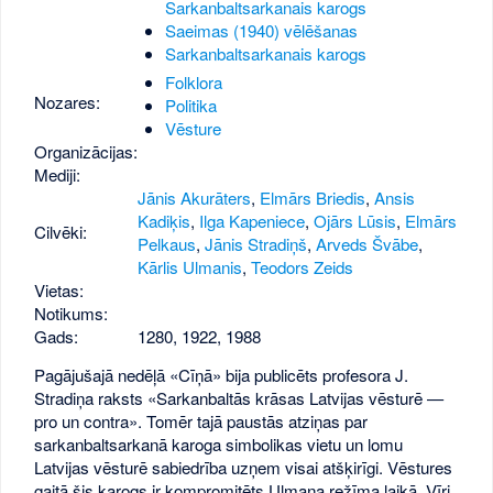
Sarkanbaltsarkanais karogs
Saeimas (1940) vēlēšanas
Sarkanbaltsarkanais karogs
Folklora
Nozares:
Politika
Vēsture
Organizācijas:
Mediji:
Jānis Akurāters
,
Elmārs Briedis
,
Ansis
Kadiķis
,
Ilga Kapeniece
,
Ojārs Lūsis
,
Elmārs
Cilvēki:
Pelkaus
,
Jānis Stradiņš
,
Arveds Švābe
,
Kārlis Ulmanis
,
Teodors Zeids
Vietas:
Notikums:
Gads:
1280
,
1922
,
1988
Pagājušajā nedēļā «Cīņā» bija publicēts profesora J.
Stradiņa raksts «Sarkanbaltās krāsas Latvijas vēsturē —
pro un contra». Tomēr tajā paustās atziņas par
sarkanbaltsarkanā karoga simbolikas vietu un lomu
Latvijas vēsturē sabiedrība uzņem visai atšķirīgi. Vēstures
gaitā šis karogs ir kompromitēts Ulmaņa režīma laikā. Vīri