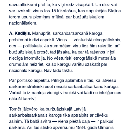
savu attieksmi pret to, ko viņi redz visapkārt. Un diez vai
var uzskatīt visus tos 15 tūkstošus, kas sapulcējās Staļina
terora upuru piemiņas mītiņā, par buržuāziskajiem
nacionālistiem.
A. Kadiķis.
Manuprāt, sarkanbaltsarkanā karoga
problēmai ir divi aspekti. Viens — vēsturiski etnogrāfiskais,
otrs — politiskais. Ja summējam visu līdz šim rakstīto, arī
buržuāziskajā presē, tad jāsaka, ka par tā rašanos ir ļoti
niecīga informācija. No vēsturiski etnogrāfiskā materiāla
drumslām neizriet, ka šo karogu varētu uzskatīt par
nacionālo karogu. Nav tādu faktu.
Par politisko aspektu. Pilnīga aplamība ir tas, ka latviešu
sarkanie strēlnieki esot nesuši sarkanbaltsarkano karogu.
Varbūt to izmantoja vienīgi virsnieki vai kādi no inteliģences
nākuši kareivji.
Tomēr jāievēro, ka buržuāziskajā Latvijā
sarkanbaltsarkanais karogs tika aptraipīts ar cilvēku
asinīm. Tā baltā svītra — viena piektā daļa — ir palikusi
sarkana. Arī fašistisko apvērsumu 1934. gadā Ulmanis