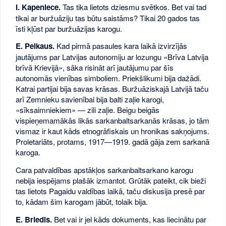
I. Kapeniece.
Tas tika lietots dziesmu svētkos. Bet vai tad
tikai ar buržuāziju tas būtu saistāms? Tikai 20 gados tas
īsti kļūst par buržuāzijas karogu.
E. Pelkaus.
Kad pirmā pasaules kara laikā izvirzījās
jautājums par Latvijas autonomiju ar lozungu «Brīva Latvija
brīvā Krievijā», sāka risināt arī jautājumu par šīs
autonomās vienības simboliem. Priekšlikumi bija dažādi.
Katrai partijai bija savas krāsas. Buržuāziskajā Latvijā taču
arī Zemnieku savienībai bija balti zaļie karogi,
«sīksaimniekiem» — zili zaļie. Beigu beigās
vispieņemamākās likās sarkanbaltsarkanās krāsas, jo tām
vismaz ir kaut kāds etnogrāfiskais un hronikas sakņojums.
Proletariāts, protams, 1917—1919. gadā gāja zem sarkanā
karoga.
Cara patvaldības apstākļos sarkanbaltsarkano karogu
nebija iespējams plašāk izmantot. Grūtāk pateikt, cik bieži
tas lietots Pagaidu valdības laikā, taču diskusija presē par
to, kādam šim karogam jābūt, tolaik bija.
E. Briedis.
Bet vai ir jel kāds dokuments, kas liecinātu par