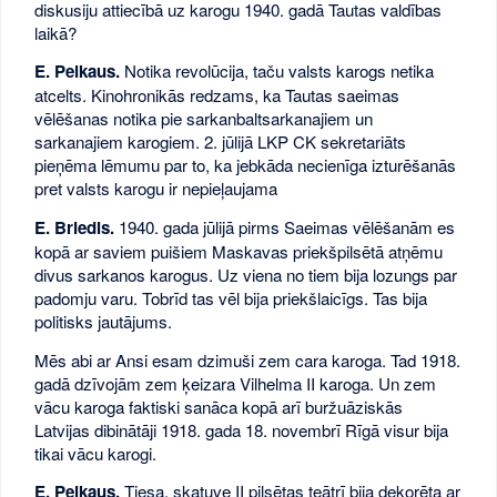
diskusiju attiecībā uz karogu 1940. gadā Tautas valdības
laikā?
E. Pelkaus.
Notika revolūcija, taču valsts karogs netika
atcelts. Kinohronikās redzams, ka Tautas saeimas
vēlēšanas notika pie sarkanbaltsarkanajiem un
sarkanajiem karogiem. 2. jūlijā LKP CK sekretariāts
pieņēma lēmumu par to, ka jebkāda necienīga izturēšanās
pret valsts karogu ir nepieļaujama
E. Briedis.
1940. gada jūlijā pirms Saeimas vēlēšanām es
kopā ar saviem puišiem Maskavas priekšpilsētā atņēmu
divus sarkanos karogus. Uz viena no tiem bija lozungs par
padomju varu. Tobrīd tas vēl bija priekšlaicīgs. Tas bija
politisks jautājums.
Mēs abi ar Ansi esam dzimuši zem cara karoga. Tad 1918.
gadā dzīvojām zem ķeizara Vilhelma II karoga. Un zem
vācu karoga faktiski sanāca kopā arī buržuāziskās
Latvijas dibinātāji 1918. gada 18. novembrī Rīgā visur bija
tikai vācu karogi.
E. Pelkaus.
Tiesa, skatuve II pilsētas teātrī bija dekorēta ar