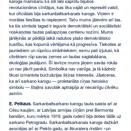
karoga mainīšanu Es loti labi saprotu bijušos
revolucionāros cīnītājus, kas tika vajāti un represēti valsti,
kur oficiālais bija sarkanbaltsarkanais karogs. Viņiem ir
morālas tiesības to nepieņemt. Taču mums jāievēro arī tas,
ka šis simbols tagad ir ieguvis demokrātiski un sociālistiski
noskaņotas tautas pašapziņas centienu nozīmi. Mums
jārēķinās ar pēdējā laikā radušos plašo demokrātisko
kustību, kas kopumā vērtējama kā progresīva. Tiekoties ar
jauniešiem un rūpnīcu strādniekiem, esmu pati izjutusi, kā
cilvēkiem rūp savas zemes un tautas saglabāšana,
ekoloģijas jautājumi. Šī ievirze mums jāņem savās rokās
un nav jākrīt panikā. Simbolika nav vainīga, ja tā kādreiz
tikusi izmantota buržuāzijas šķiras interesēs. Jāatceras,
ka arī sarkano karogu — proletariāta cīņas heroisko
simbolu — Staļins savulaik aptraipīja ar nevainīgu cilvēku
asinīm.
E. Pelkaus.
Sarkanbaltsarkano karogu tauta saista arī ar
Cēsu kaujām, ar Latvijas armijas cīņām pret Bermonta
bandām, kuru mērķis 1919. gada rudenī bija doties tālāk uz
sarkano Petrogradu. Sarkanbaltsarkanais karogs dažkārt
asociējas arī ar Piekto gadu, ar Akuratera rindām «un