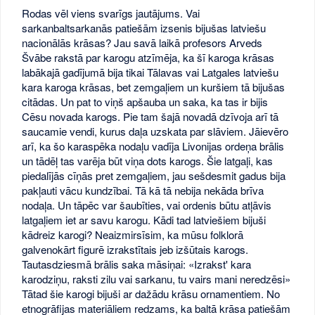
Rodas vēl viens svarīgs jautājums. Vai
sarkanbaltsarkanās patiešām izsenis bijušas latviešu
nacionālās krāsas? Jau savā laikā profesors Arveds
Švābe rakstā par karogu atzīmēja, ka šī karoga krāsas
labākajā gadījumā bija tikai Tālavas vai Latgales latviešu
kara karoga krāsas, bet zemgaļiem un kuršiem tā bijušas
citādas. Un pat to viņš apšauba un saka, ka tas ir bijis
Cēsu novada karogs. Pie tam šajā novadā dzīvoja arī tā
saucamie vendi, kurus daļa uzskata par slāviem. Jāievēro
arī, ka šo karaspēka nodaļu vadīja Livonijas ordeņa brālis
un tādēļ tas varēja būt viņa dots karogs. Šie latgaļi, kas
piedalījās cīņās pret zemgaļiem, jau sešdesmit gadus bija
pakļauti vācu kundzībai. Tā kā tā nebija nekāda brīva
nodaļa. Un tāpēc var šaubīties, vai ordenis būtu atļāvis
latgaļiem iet ar savu karogu. Kādi tad latviešiem bijuši
kādreiz karogi? Neaizmirsīsim, ka mūsu folklorā
galvenokārt figurē izrakstītais jeb izšūtais karogs.
Tautasdziesmā brālis saka māsiņai: «Izrakst' kara
karodziņu, raksti zilu vai sarkanu, tu vairs mani neredzēsi»
Tātad šie karogi bijuši ar dažādu krāsu ornamentiem. No
etnogrāfijas materiāliem redzams, ka baltā krāsa patiešām